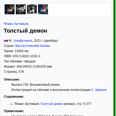
Роман Артемьев
Толстый демон
М.:
Альфа-книга
,
2011
г. (декабрь)
Серия:
Фантастический боевик
Тираж:
13000 экз.
ISBN:
978-5-9922-1032-3
Тип обложки:
твёрдая
Формат:
84x108/32
(130x200 мм)
Страниц:
378
Описание:
Выпуск 735. Внецикловый роман.
Иллюстрация на обложке и внутренние иллюстрации
С. Шикина
.
Содержание
:
Роман Артемьев.
Толстый демон
(роман), стр. 5-377
Примечание: