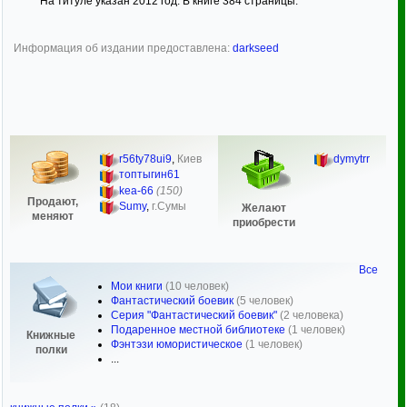
На титуле указан 2012 год. В книге 384 страницы.
Информация об издании предоставлена:
darkseed
r56ty78ui9
,
Киев
dymytrr
топтыгин61
kea-66
(150)
Продают,
Sumy
,
г.Сумы
Желают
меняют
приобрести
Все
Мои книги
(10 человек)
Фантастический боевик
(5 человек)
Серия "Фантастический боевик"
(2 человека)
Подаренное местной библиотеке
(1 человек)
Книжные
Фэнтэзи юмористическое
(1 человек)
полки
...