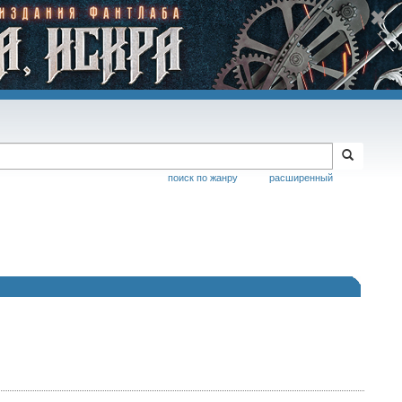
поиск по жанру
расширенный