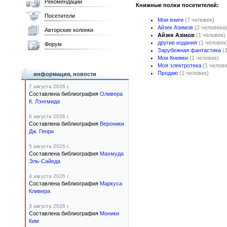
Рекомендации
Книжные полки посетителей:
Посетители
Мои книги
(7 человек)
Айзек Азимов
(2 человека)
Авторские колонки
Айзек Азімов
(1 человек)
другие издания
(1 человек
Форум
Зарубежная фантастика
(
Мои Книжки
(1 человек)
Моя электротека
(1 челове
Продаю
(1 человек)
информация, новости
7 августа 2026 г.
Составлена библиография
Оливера
К. Лэнгмида
6 августа 2026 г.
Составлена библиография
Вероники
Дж. Генри
5 августа 2026 г.
Составлена библиография
Махмуда
Эль-Сайеда
4 августа 2026 г.
Составлена библиография
Маркуса
Кливера
3 августа 2026 г.
Составлена библиография
Моники
Ким