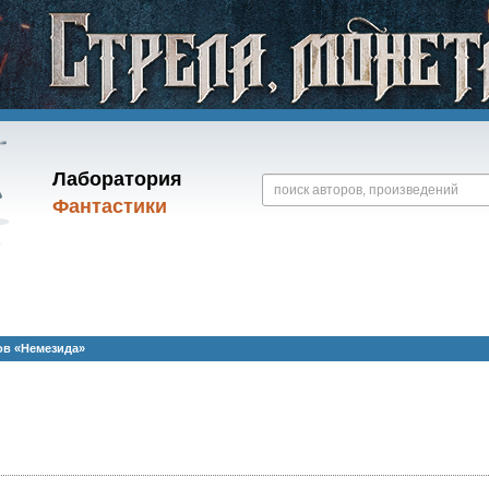
Лаборатория
Фантастики
ов «Немезида»