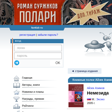
fantlab ru
регистрация
|
забыли пароль?
вход
OK
◄ страница издания
Главная
Книжные полки Айзек Азим
Авторы, книги
Айзек Азимов
Новинки и планы
Немезида
Награды, премии
М.:
Эксмо
2005 г.
Рейтинги