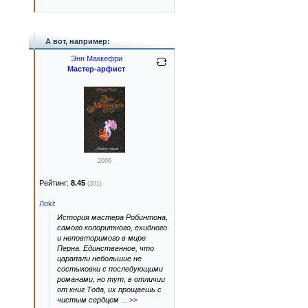
А вот, например:
Энн Маккефри
Мастер-арфист
2006
Рейтинг:
8.45
(301)
Лoki
:
История мастера Робинтона,
самого колоритного, ехидного
и неповторимого в мире
Перна. Единственное, что
царапали небольшие не
состыковки с последующими
романами, но тут, в отличии
от книг Тода, их прощаешь с
чистым сердцем
...
>>