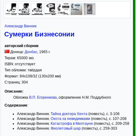
Александр Винник
Сумерки Бизнесонии
авторский сборник
Донецк:
Донбас
,
1965
г.
Тираж:
65000 экз.
ISBN:
отсутствует
Тип обложки:
твёрдая
Формат:
84x108/32
(130x200 мм)
Страниц:
304
Описание:
Обложка
В.П. Егоренкова
, оформление Н.М. Поддубного
Содержание
:
Александр Винник.
Тайна доктора Хента
(повесть), с. 3-106
Александр Винник.
Охота за невидимками
(повесть), с. 107-208
Александр Винник.
Катастрофа в Милтауне
(повесть), с. 209-258
Александр Винник.
Фиолетовый шар
(повесть), с. 259-303