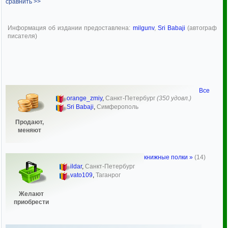
сравнить >>
Информация об издании предоставлена:
milgunv
,
Sri Babaji
(автограф
писателя)
Все
orange_zmiy
,
Санкт-Петербург
(350 удовл.)
Sri Babaji
,
Симферополь
Продают,
меняют
книжные полки »
(14)
ildar
,
Санкт-Петербург
vato109
,
Таганрог
Желают
приобрести