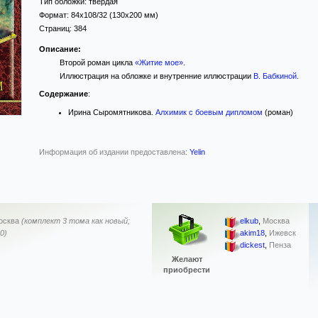
Тип обложки:
твёрдая
Формат:
84x108/32
(130x200 мм)
Страниц:
384
Описание:
Второй роман цикла
«Житие мое»
.
Иллюстрация на обложке и внутренние иллюстрации
В. Бабкиной
.
Содержание
:
Ирина Сыромятникова.
Алхимик с боевым дипломом
(роман)
Информация об издании предоставлена:
Yelin
осква
(комплект 3 тома как новый;
elkub
,
Москва
0)
akim18
,
Ижевск
dickest
,
Пенза
Желают
приобрести