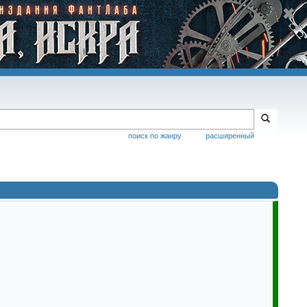
поиск по жанру
расширенный