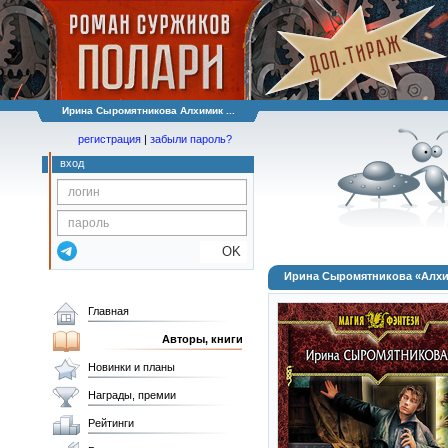
Ирина Сыромятникова Алхимик ...
регистрация
|
забыли пароль?
вход
OK
Ирина Сыромятникова «Алх
Главная
Авторы, книги
Новинки и планы
Награды, премии
Рейтинги