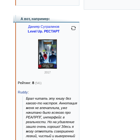
А вот, например:
Данияр Сугралинов
Level Up. РЕСТАРТ
2017
Рейтинг:
8
(541)
Ruddy
:
Брал читать эту книгу без
какого-то настроя. Аннотация
меня не впечатлила, уже
начитано было всякого про
РЕАЛРПГ, интерфейс в
реальности. Но на удивление
зашло очень хорошо! Здесь я
могу отметить совершенно
легкий, чистый и выверенный