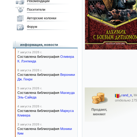
Рекомендации
Посетители
Авторские колонки
Форум
информация, новости
7 августа 2026 г.
Составлена библиография
Оливера
К. Лэнгмида
6 августа 2026 г.
Составлена библиография
Вероники
Дж. Генри
5 августа 2026 г.
Составлена библиография
Махмуда
rand_n
,
М
Эль-Сайеда
отдельно 175
4 августа 2026 г.
Продают,
Составлена библиография
Маркуса
меняют
Кливера
3 августа 2026 г.
Составлена библиография
Моники
Ким