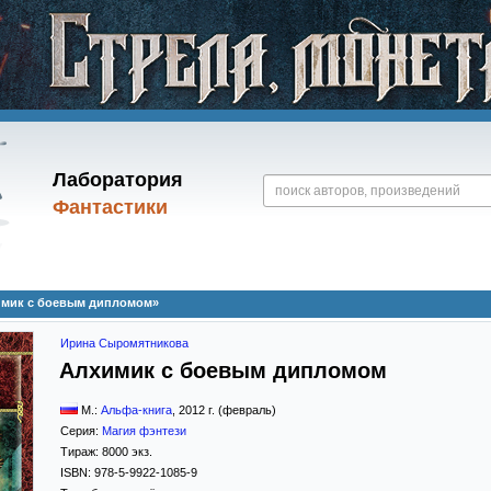
Лаборатория
Фантастики
имик с боевым дипломом»
Ирина Сыромятникова
Алхимик с боевым дипломом
М.:
Альфа-книга
,
2012
г. (февраль)
Серия:
Магия фэнтези
Тираж:
8000 экз.
ISBN:
978-5-9922-1085-9