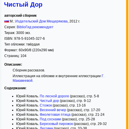
Чистый Дор
авторский сборник
М.:
Издательский Дом Мещерякова
,
2012
г.
Серия:
BiblioГид рекомендует
Тираж:
3000 экз.
ISBN:
978-5-91045-327-6
Тип обложки:
твёрдая
Формат:
60x90/8
(220x290 мм)
Страниц:
104
Описание:
Сборник рассказов.
Иллюстрация на обложке и внутренние иллюстрации
Г.
Макавеевой
.
Содержание
:
Юрий Коваль.
По лесной дороге
(рассказ), стр. 5-8
Юрий Коваль.
Чистый дор
(рассказ), стр. 9-12
Юрий Коваль.
Стожок
(рассказ), стр. 13-16
Юрий Коваль.
Весенний вечер
(рассказ), стр. 17-20
Юрий Коваль.
Фиолетовая птица
(рассказ), стр. 21-24
Юрий Коваль.
Под соснами
(рассказ), стр. 25-28
Юрий Коваль.
Березовый пирожок
(рассказ), стр. 29-32
Юрий Коваль.
Лесовик
(рассказ), стр. 33-38