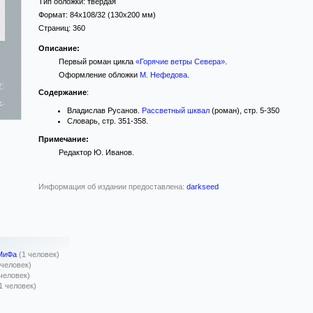
Тип обложки:
твёрдая
Формат:
84x108/32
(130x200 мм)
Страниц:
360
Описание:
Первый роман цикла
«Горячие ветры Севера»
.
Оформление обложки
М. Нефедова
.
Содержание
:
Владислав Русанов.
Рассветный шквал
(роман), стр. 5-350
Словарь, стр. 351-358.
Примечание:
Редактор Ю. Иванов.
Информация об издании предоставлена:
darkseed
МиФа
(1 человек)
 человек)
 человек)
1 человек)