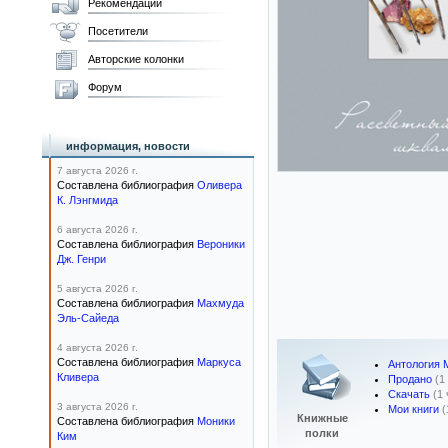
Рекомендации
Посетители
Авторские колонки
Форум
информация, новости
7 августа 2026 г.
Составлена библиография
Оливера
К. Лэнгмида
6 августа 2026 г.
Составлена библиография
Вероники
Дж. Генри
5 августа 2026 г.
Составлена библиография
Махмуда
Эль-Сайеда
4 августа 2026 г.
Составлена библиография
Маркуса
Антология 
Кливера
Продано
(1
Скачать
(1
3 августа 2026 г.
Мои книги
(
Книжные
Составлена библиография
Моники
полки
Ким