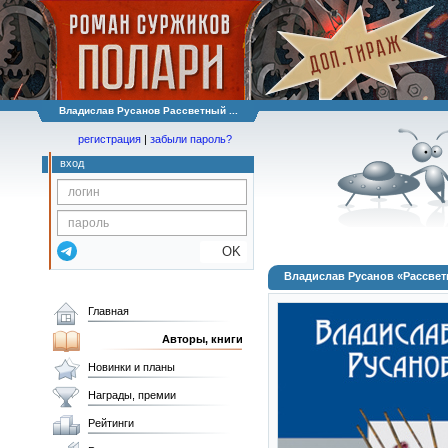
Владислав Русанов Рассветный ...
регистрация
|
забыли пароль?
вход
OK
Владислав Русанов «Рассве
Главная
Авторы, книги
Новинки и планы
Награды, премии
Рейтинги