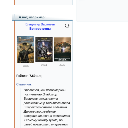
А вот, например:
Владимир Васильев
Вопрос цены
2020
2024
2026
Рейтинг:
7.69
(478)
Сказочник
:
Нравится, как планомерно и
постепенно Владимир
Васильев усложняет в
рассказах мир Большого Киева
и характер самого ведьмака...
Данное произведение
совершенно точно относится
к самому началу цикла, но
своей прелести и очарования