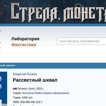
Лаборатория
Фантастики
тный шквал»
Владислав Русанов
Рассветный шквал
Луганск:
Шико
,
2010
г.
Серия:
Антология МиФа (первое оформление)
Тираж:
1000 экз.
ISBN:
978-966-492-119-7