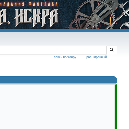
поиск по жанру
расширенный