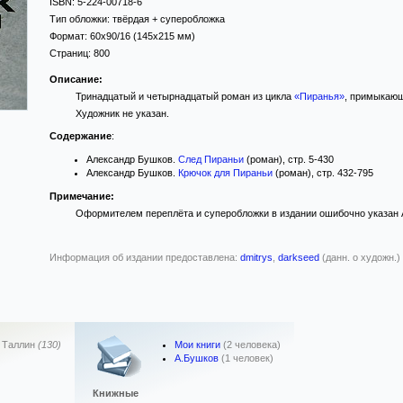
ISBN:
5-224-00718-6
Тип обложки:
твёрдая
+ суперобложка
Формат:
60x90/16
(145x215 мм)
Страниц:
800
Описание:
Тринадцатый и четырнадцатый роман из цикла
«Пиранья»
, примыкающ
Художник не указан.
Содержание
:
Александр Бушков.
След Пираньи
(роман), стр. 5-430
Александр Бушков.
Крючок для Пираньи
(роман), стр. 432-795
Примечание:
Оформителем переплёта и суперобложки в издании ошибочно указан А
Информация об издании предоставлена:
dmitrys
,
darkseed
(данн. о художн.)
Мои книги
(2 человека)
,
Таллин
(130)
А.Бушков
(1 человек)
Книжные