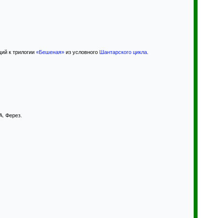
ий к трилогии
«Бешеная»
из условного
Шантарского цикла
.
. Ферез.