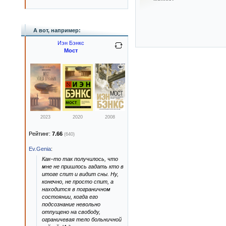
А вот, например:
Иэн Бэнкс
Мост
2023
2020
2008
Рейтинг:
7.66
(640)
Ev.Genia
:
Как–то так получилось, что
мне не пришлось гадать кто в
итоге спит и видит сны. Ну,
конечно, не просто спит, а
находится в пограничном
состоянии, когда его
подсознание невольно
отпущено на свободу,
ограничевая тело больничной