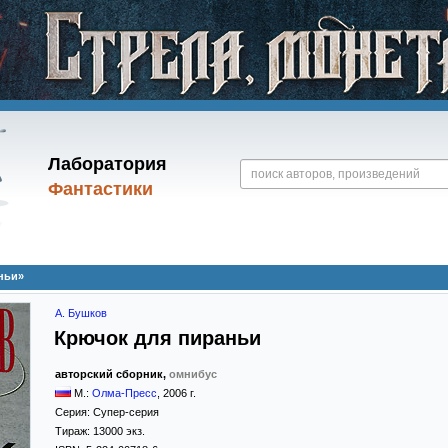
Лаборатория
Фантастики
ньи»
А. Бушков
Крючок для пираньи
авторский сборник,
омнибус
М.:
Олма-Пресс
,
2006
г.
Серия:
Супер-серия
Тираж:
13000 экз.