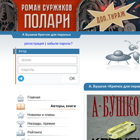
А Бушков Крючок для пираньи
регистрация
|
забыли пароль?
вход
OK
А. Бушков «Крючок для пира
Главная
Авторы, книги
Новинки и планы
Награды, премии
Рейтинги