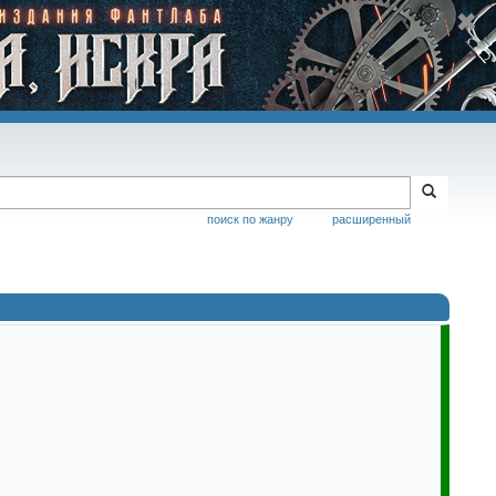
поиск по жанру
расширенный