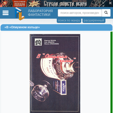
ЛАБОРАТОРИЯ
ФАНТАСТИКИ
поиск по жанру
расширенный
«В «Опиумном кольце»