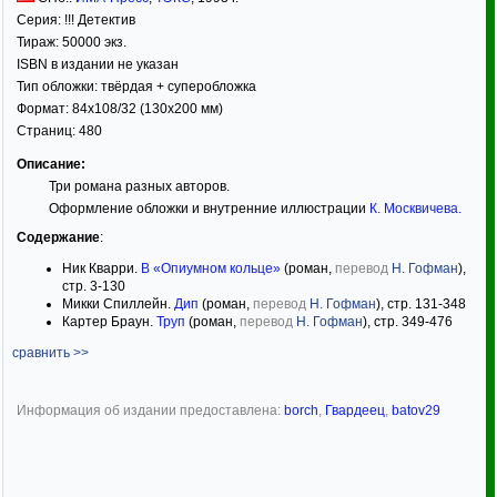
Серия:
!!! Детектив
Тираж:
50000 экз.
ISBN в издании не указан
Тип обложки:
твёрдая
+ суперобложка
Формат:
84x108/32
(130x200 мм)
Страниц:
480
Описание:
Три романа разных авторов.
Оформление обложки и внутренние иллюстрации
К. Москвичева
.
Содержание
:
Ник Кварри.
В «Опиумном кольце»
(роман,
перевод
Н. Гофман
),
стр. 3-130
Микки Спиллейн.
Дип
(роман,
перевод
Н. Гофман
), стр. 131-348
Картер Браун.
Труп
(роман,
перевод
Н. Гофман
), стр. 349-476
сравнить >>
Информация об издании предоставлена:
borch
,
Гвардеец
,
batov29