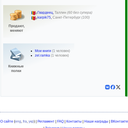
Гвардеец
,
Таллин
(60 без супера)
karpik75
,
Санкт-Петербург
(100)
Продают,
меняют
Мои книги
(1 человек)
zel.ramka
(1 человек)
Книжные
полки
О сайте
(
eng
,
fra
,
укр
) |
Регламент
|
FAQ
|
Контакты
|
Наши награды
|
ВКонтакте