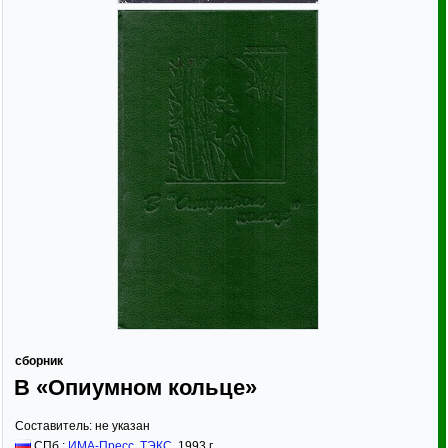
сборник
В «Опиумном кольце»
Составитель:
не указан
СПб.:
ИМА-Пресс
,
ТЭКС
,
1993
г.