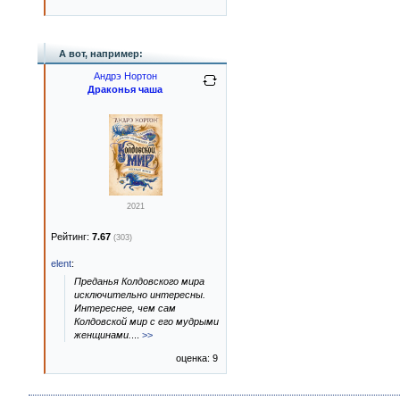
А вот, например:
Андрэ Нортон
Драконья чаша
2021
Рейтинг:
7.67
(303)
elent
:
Преданья Колдовского мира
исключительно интересны.
Интереснее, чем сам
Колдовской мир с его мудрыми
женщинами.
...
>>
оценка: 9