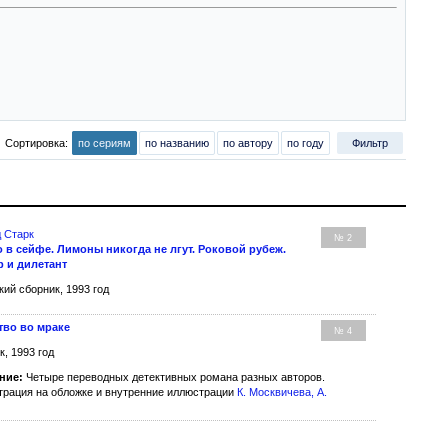
Сортировка:
по сериям
по названию
по автору
по году
Фильтр
 Старк
№ 2
о в сейфе. Лимоны никогда не лгут. Роковой рубеж.
р и дилетант
кий сборник, 1993 год
тво во мраке
№ 4
к, 1993 год
ние:
Четыре переводных детективных романа разных авторов.
рация на обложке и внутренние иллюстрации
К. Москвичева
,
А.