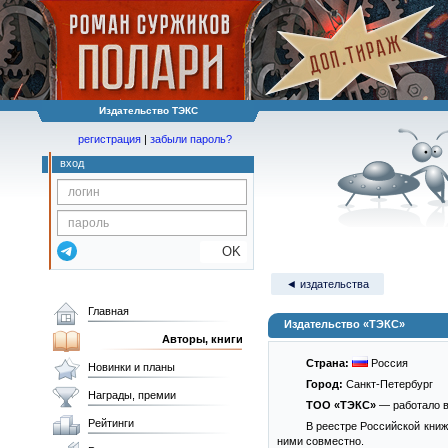
Издательство ТЭКС
регистрация
|
забыли пароль?
вход
OK
◄ издательства
Главная
Издательство «ТЭКС»
Авторы, книги
Страна:
Россия
Новинки и планы
Город:
Санкт-Петербург
Награды, премии
ТОО «ТЭКС»
— работало в
Рейтинги
В реестре Российской книж
ними совместно.