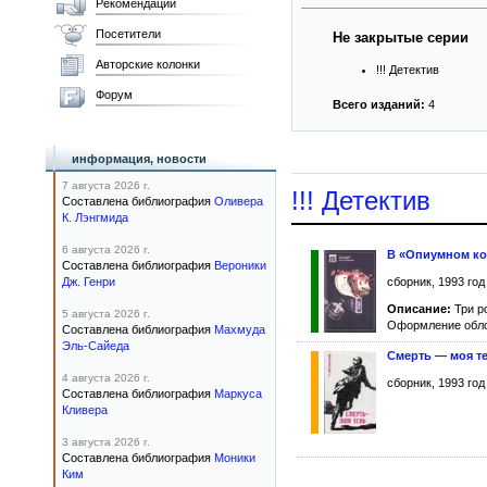
Рекомендации
Посетители
Не закрытые серии
Авторские колонки
!!! Детектив
Форум
Всего изданий:
4
информация, новости
7 августа 2026 г.
!!! Детектив
Составлена библиография
Оливера
К. Лэнгмида
6 августа 2026 г.
В «Опиумном к
Составлена библиография
Вероники
Дж. Генри
сборник, 1993 год
Описание:
Три р
5 августа 2026 г.
Оформление обло
Составлена библиография
Махмуда
Эль-Сайеда
Смерть — моя т
4 августа 2026 г.
сборник, 1993 год
Составлена библиография
Маркуса
Кливера
3 августа 2026 г.
Составлена библиография
Моники
Ким