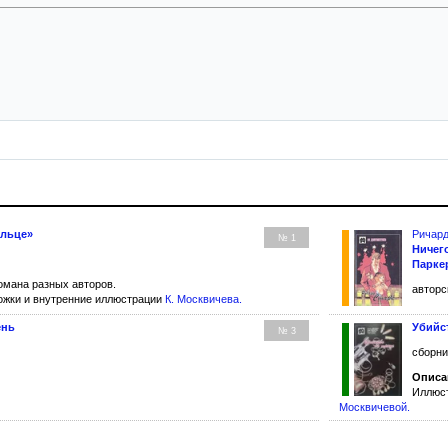
ольце»
Ричард
№ 1
Ничег
Парке
омана разных авторов.
авторс
жки и внутренние иллюстрации
К. Москвичева
.
ень
Убийс
№ 3
сборни
Описа
Иллюст
Москвичевой
.