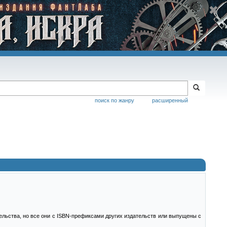
поиск по жанру
расширенный
тельства, но все они с ISBN-префиксами других издательств или выпущены с