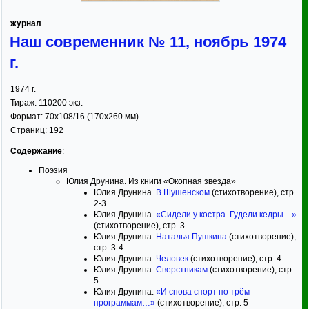
журнал
Наш современник № 11, ноябрь 1974
г.
1974
г.
Тираж:
110200 экз.
Формат:
70x108/16
(170x260 мм)
Страниц:
192
Содержание
:
Поэзия
Юлия Друнина. Из книги «Окопная звезда»
Юлия Друнина.
В Шушенском
(стихотворение), стр.
2-3
Юлия Друнина.
«Сидели у костра. Гудели кедры…»
(стихотворение), стр. 3
Юлия Друнина.
Наталья Пушкина
(стихотворение),
стр. 3-4
Юлия Друнина.
Человек
(стихотворение), стр. 4
Юлия Друнина.
Сверстникам
(стихотворение), стр.
5
Юлия Друнина.
«И снова спорт по трём
программам…»
(стихотворение), стр. 5