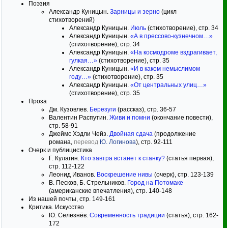
Поэзия
Александр Куницын.
Зарницы и зерно
(цикл
стихотворений)
Александр Куницын.
Июль
(стихотворение), стр. 34
Александр Куницын.
«А в прессово-кузнечном…»
(стихотворение), стр. 34
Александр Куницын.
«На космодроме вздрагивает,
гулкая…»
(стихотворение), стр. 35
Александр Куницын.
«И в каком немыслимом
году…»
(стихотворение), стр. 35
Александр Куницын.
«От центральных улиц…»
(стихотворение), стр. 35
Проза
Дм. Кузовлев.
Березуги
(рассказ), стр. 36-57
Валентин Распутин.
Живи и помни
(окончание повести),
стр. 58-91
Джеймс Хэдли Чейз.
Двойная сдача
(продолжение
романа,
перевод
Ю. Логинова
), стр. 92-111
Очерк и публицистика
Г. Кулагин.
Кто завтра встанет к станку?
(статья первая),
стр. 112-122
Леонид Иванов.
Воскрешение нивы
(очерк), стр. 123-139
В. Песков, Б. Стрельников.
Город на Потомаке
(американские впечатления), стр. 140-148
Из нашей почты, стр. 149-161
Критика. Искусство
Ю. Селезнёв.
Современность традиции
(статья), стр. 162-
172