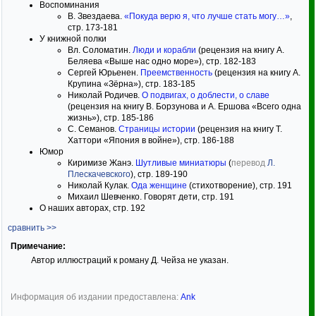
Воспоминания
В. Звездаева.
«Покуда верю я, что лучше стать могу…»
,
стр. 173-181
У книжной полки
Вл. Соломатин.
Люди и корабли
(рецензия на книгу А.
Беляева «Выше нас одно море»), стр. 182-183
Сергей Юрьенен.
Преемственность
(рецензия на книгу А.
Крупина «Зёрна»), стр. 183-185
Николай Родичев.
О подвигах, о доблести, о славе
(рецензия на книгу В. Борзунова и А. Ершова «Всего одна
жизнь»), стр. 185-186
С. Семанов.
Страницы истории
(рецензия на книгу Т.
Хаттори «Япония в войне»), стр. 186-188
Юмор
Киримизе Жанэ.
Шутливые миниатюры
(
перевод
Л.
Плескачевского
), стр. 189-190
Николай Кулак.
Ода женщине
(стихотворение), стр. 191
Михаил Шевченко. Говорят дети, стр. 191
О наших авторах, стр. 192
сравнить >>
Примечание:
Автор иллюстраций к роману Д. Чейза не указан.
Информация об издании предоставлена:
Ank