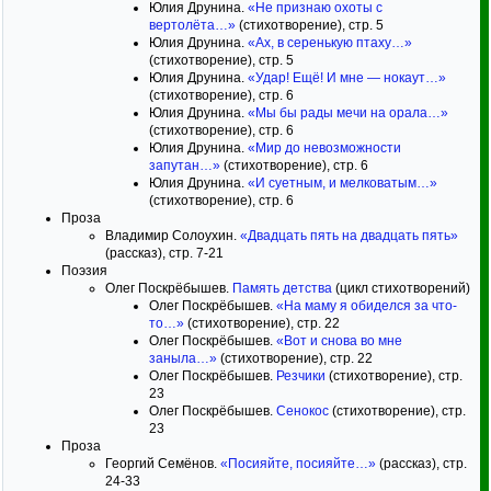
Юлия Друнина.
«Не признаю охоты с
вертолёта…»
(стихотворение), стр. 5
Юлия Друнина.
«Ах, в серенькую птаху…»
(стихотворение), стр. 5
Юлия Друнина.
«Удар! Ещё! И мне — нокаут…»
(стихотворение), стр. 6
Юлия Друнина.
«Мы бы рады мечи на орала…»
(стихотворение), стр. 6
Юлия Друнина.
«Мир до невозможности
запутан…»
(стихотворение), стр. 6
Юлия Друнина.
«И суетным, и мелковатым…»
(стихотворение), стр. 6
Проза
Владимир Солоухин.
«Двадцать пять на двадцать пять»
(рассказ), стр. 7-21
Поэзия
Олег Поскрёбышев.
Память детства
(цикл стихотворений)
Олег Поскрёбышев.
«На маму я обиделся за что-
то…»
(стихотворение), стр. 22
Олег Поскрёбышев.
«Вот и снова во мне
заныла…»
(стихотворение), стр. 22
Олег Поскрёбышев.
Резчики
(стихотворение), стр.
23
Олег Поскрёбышев.
Сенокос
(стихотворение), стр.
23
Проза
Георгий Семёнов.
«Посияйте, посияйте…»
(рассказ), стр.
24-33