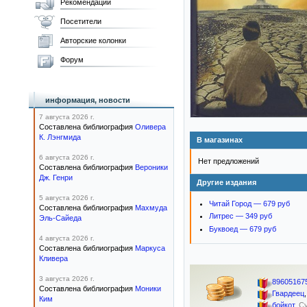
Рекомендации
Посетители
Авторские колонки
Форум
информация, новости
7 августа 2026 г.
Составлена библиография
Оливера
К. Лэнгмида
В магазинах
6 августа 2026 г.
Нет предложений
Составлена библиография
Вероники
Дж. Генри
Другие издания
5 августа 2026 г.
Читай Город — 679 руб
Составлена библиография
Махмуда
Литрес — 349 руб
Эль-Сайеда
Буквоед — 679 руб
4 августа 2026 г.
Составлена библиография
Маркуса
Кливера
3 августа 2026 г.
89605167
Составлена библиография
Моники
Гвардеец
Ким
бойкот
,
С