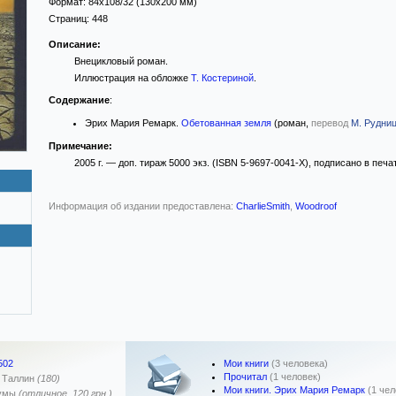
Формат:
84x108/32
(130x200 мм)
Страниц:
448
Описание:
Внецикловый роман.
Иллюстрация на обложке
Т. Костериной
.
Содержание
:
Эрих Мария Ремарк.
Обетованная земля
(роман,
перевод
М. Рудниц
Примечание:
2005 г. — доп. тираж 5000 экз. (ISBN 5-9697-0041-Х), подписано в печа
Информация об издании предоставлена:
CharlieSmith
,
Woodroof
Мои книги
(3 человека)
502
Прочитал
(1 человек)
,
Таллин
(180)
Мои книги. Эрих Мария Ремарк
(1 чел
умы
(отличное. 120 грн.)