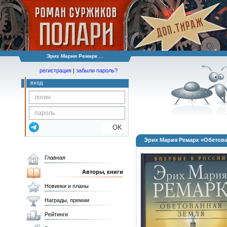
Эрих Мария Ремарк ...
регистрация
|
забыли пароль?
вход
OK
Эрих Мария Ремарк «Обетова
Главная
Авторы, книги
Новинки и планы
Награды, премии
Рейтинги