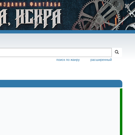
поиск по жанру
расширенный