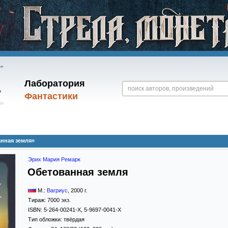
Лаборатория
Фантастики
нная земля»
Эрих Мария Ремарк
Обетованная земля
М.:
Вагриус
,
2000
г.
Тираж:
7000 экз.
ISBN:
5-264-00241-X, 5-9697-0041-Х
Тип обложки:
твёрдая