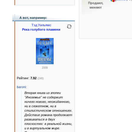
Продают,
меняют
А вот, например:
Тэд Уильямс
Река голубого пламени
2009
Рейтинг:
7.92
(246)
baroni
:
Вторая книга из эпопеи
"Иноземье" не содержит
ничего нового, неожиданного,
ни в сюжетном, ни в
стилистическом отношениях.
Действие романа продолжает
развиваться в двух
плоскостях: в реальной жизни,
и в виртуальном мире.