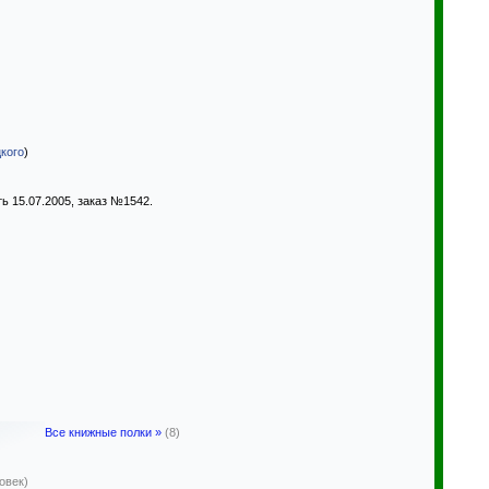
кого
)
ть 15.07.2005, заказ №1542.
Все книжные полки »
(8)
овек)