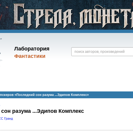
Лаборатория
Фантастики
скеров «Последний сон разума ...Эдипов Комплекс»
в
сон разума ...Эдипов Комплекс
С Гранд