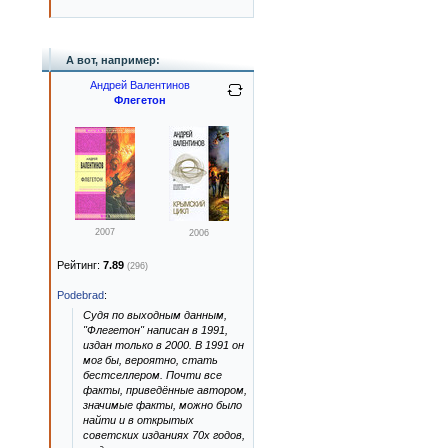
А вот, например:
Андрей Валентинов
Флегетон
2007
2006
Рейтинг:
7.89
(296)
Podebrad
:
Судя по выходным данным,
"Флегетон" написан в 1991,
издан только в 2000. В 1991 он
мог бы, вероятно, стать
бестселлером. Почти все
факты, приведённые автором,
значимые факты, можно было
найти и в открытых
советских изданиях 70х годов,