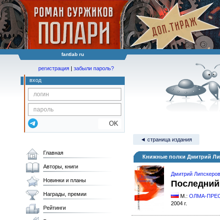
fantlab ru
регистрация
|
забыли пароль?
вход
OK
◄ страница издания
Главная
Книжные полки Дмитрий Лип
Авторы, книги
Дмитрий Липскеро
Новинки и планы
Последний 
Награды, премии
М.:
ОЛМА-ПРЕС
2004 г.
Рейтинги