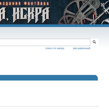
поиск по жанру
расширенный