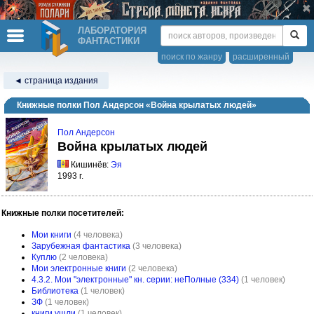
ЛАБОРАТОРИЯ
ФАНТАСТИКИ
поиск по жанру
расширенный
◄ страница издания
Книжные полки Пол Андерсон «Война крылатых людей»
Пол Андерсон
Война крылатых людей
Кишинёв:
Эя
1993 г.
Книжные полки посетителей:
Мои книги
(4 человека)
Зарубежная фантастика
(3 человека)
Куплю
(2 человека)
Мои электронные книги
(2 человека)
4.3.2. Мои "электронные" кн. серии: неПолные (334)
(1 человек)
Библиотека
(1 человек)
ЗФ
(1 человек)
книги ушли
(1 человек)