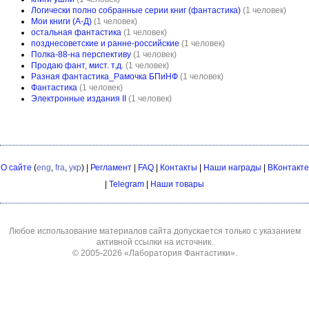
Логически полно собранные серии книг (фантастика)
(1 человек)
Мои книги (А-Д)
(1 человек)
остальная фантастика
(1 человек)
позднесоветские и ранне-российские
(1 человек)
Полка-88-на перспективу
(1 человек)
Продаю фант, мист. т.д.
(1 человек)
Разная фантастика_Рамочка БПиНФ
(1 человек)
Фантастика
(1 человек)
Электронные издания II
(1 человек)
О сайте
(
eng
,
fra
,
укр
) |
Регламент
|
FAQ
|
Контакты
|
Наши награды
|
ВКонтакте
|
Telegram
|
Наши товары
Любое использование материалов сайта допускается только с указанием
активной ссылки на источник.
© 2005-2026
«Лаборатория Фантастики»
.