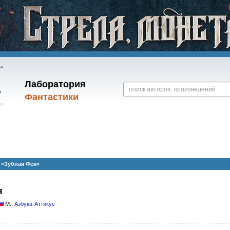
Лаборатория
Фантастики
 «Зубная Фея»
я
М.:
Азбука-Аттикус