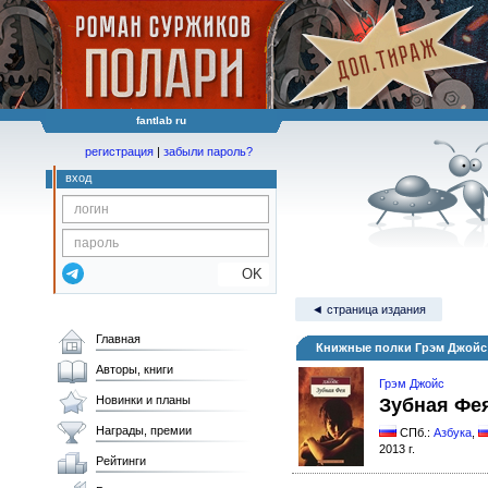
fantlab ru
регистрация
|
забыли пароль?
вход
OK
◄ страница издания
Главная
Книжные полки Грэм Джойс
Авторы, книги
Грэм Джойс
Новинки и планы
Зубная Фе
Награды, премии
СПб.:
Азбука
,
2013 г.
Рейтинги