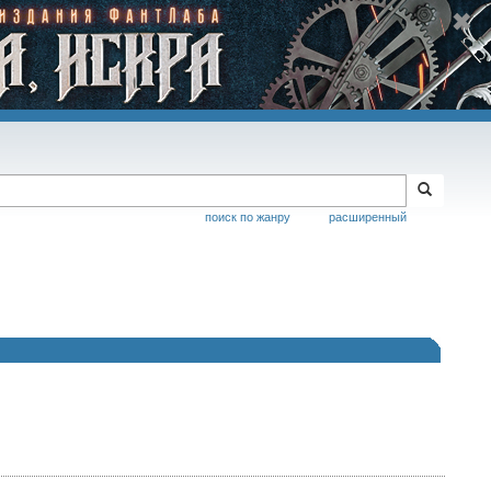
поиск по жанру
расширенный