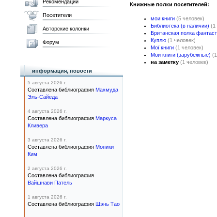
Рекомендации
Книжные полки посетителей:
Посетители
мои книги
(5 человек)
Библиотека (в наличии)
(1
Авторские колонки
Британская полка фантаст
Куплю
(1 человек)
Форум
Мої книги
(1 человек)
Мои книги (зарубежные)
(
на заметку
(1 человек)
информация, новости
5 августа 2026 г.
Составлена библиография
Махмуда
Эль-Сайеда
4 августа 2026 г.
Составлена библиография
Маркуса
Кливера
3 августа 2026 г.
Составлена библиография
Моники
Ким
2 августа 2026 г.
Составлена библиография
Вайшнави Патель
1 августа 2026 г.
Составлена библиография
Шэнь Тао