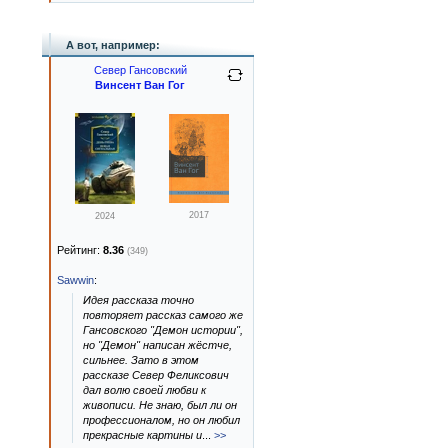
А вот, например:
Север Гансовский
Винсент Ван Гог
2017
2024
Рейтинг:
8.36
(349)
Sawwin
:
Идея рассказа точно
повторяет рассказ самого же
Гансовского "Демон истории",
но "Демон" написан жёстче,
сильнее. Зато в этом
рассказе Север Феликсович
дал волю своей любви к
живописи. Не знаю, был ли он
профессионалом, но он любил
прекрасные картины и
...
>>