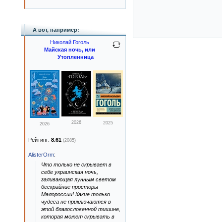
А вот, например:
Николай Гоголь
Майская ночь, или
Утопленница
2026
2025
2026
Рейтинг:
8.61
(2085)
AlisterOrm
:
Что только не скрывает в
себе украинская ночь,
заливающая лунным светом
бескрайние просторы
Малороссии! Какие только
чудеса не приключаются в
этой благословенной тишине,
которая может скрывать в