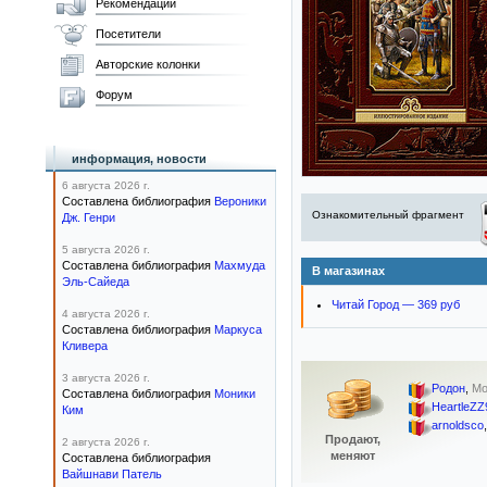
Рекомендации
Посетители
Авторские колонки
Форум
информация, новости
6 августа 2026 г.
Составлена библиография
Вероники
Ознакомительный фрагмент
Дж. Генри
5 августа 2026 г.
Составлена библиография
Махмуда
В магазинах
Эль-Сайеда
Читай Город — 369 руб
4 августа 2026 г.
Составлена библиография
Маркуса
Кливера
3 августа 2026 г.
Родон
,
Мо
Составлена библиография
Моники
HeartleZZ
Ким
arnoldsco
Продают,
2 августа 2026 г.
меняют
Составлена библиография
Вайшнави Патель