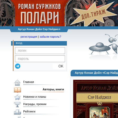
Артур Конан Дойл Сэр Найджел
регистрация
|
забыли пароль?
вход
OK
Артур Конан Дойл «Сэр Най
Главная
Авторы, книги
Новинки и планы
Награды, премии
Рейтинги