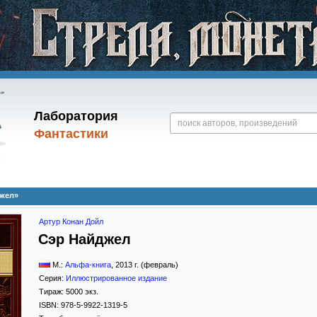
Лаборатория
Фантастики
джел»
Артур Конан Дойл
Сэр Найджел
М.:
Альфа-книга
,
2013
г. (февраль)
Серия:
Иллюстрированное издание
Тираж:
5000 экз.
ISBN:
978-5-9922-1319-5