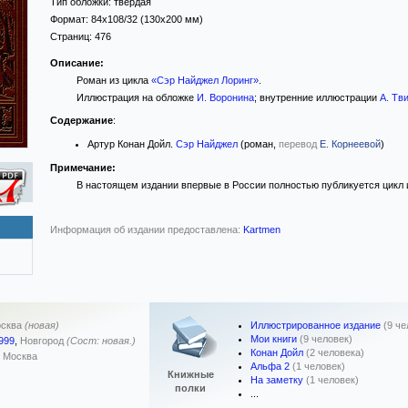
Тип обложки:
твёрдая
Формат:
84x108/32
(130x200 мм)
Страниц:
476
Описание:
Роман из цикла
«Сэр Найджел Лоринг»
.
Иллюстрация на обложке
И. Воронина
; внутренние иллюстрации
А. Тв
Содержание
:
Артур Конан Дойл.
Сэр Найджел
(роман,
перевод
Е. Корнеевой
)
Примечание:
В настоящем издании впервые в России полностью публикуется цикл 
Информация об издании предоставлена:
Kartmen
Иллюстрированное издание
(9 че
сква
(новая)
Мои книги
(9 человек)
999
,
Новгород
(Сост: новая.)
Конан Дойл
(2 человека)
,
Москва
Альфа 2
(1 человек)
Книжные
На заметку
(1 человек)
полки
...