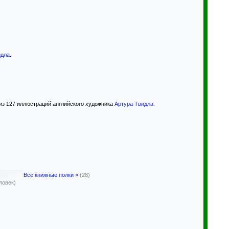
идла
.
из 127 иллюстраций английского художника
Артура Твидла
.
Все книжные полки »
(28)
ловек)