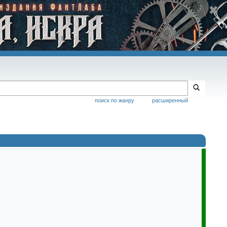
поиск по жанру
расширенный