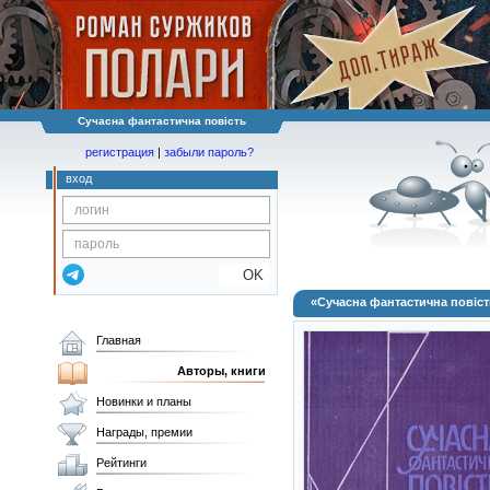
Сучасна фантастична повість
регистрация
|
забыли пароль?
вход
OK
«Сучасна фантастична повіст
Главная
Авторы, книги
Новинки и планы
Награды, премии
Рейтинги