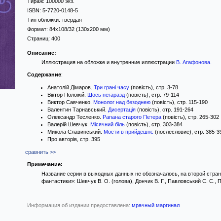
Тираж:
100000 экз.
ISBN:
5-7720-0148-5
Тип обложки:
твёрдая
Формат:
84x108/32
(130x200 мм)
Страниц:
400
Описание:
Иллюстрация на обложке и внутренние иллюстрации
В. Агафонова
.
Содержание
:
Анатолій Дімаров.
Три грані часу
(повість), стр. 3-78
Віктор Положій.
Щось негаразд
(повість), стр. 79-114
Виктор Савченко.
Монолог над безоднею
(повість), стр. 115-190
Валентин Тарнавський.
Дисертація
(повість), стр. 191-264
Олександр Тесленко.
Рапана старого Петера
(повість), стр. 265-302
Валерій Шевчук.
Місячний біль
(повість), стр. 303-384
Микола Славинський.
Мости в прийдешнє
(послесловие), стр. 385-3
Про авторів, стр. 395
сравнить >>
Примечание:
Название серии в выходных данных не обозначалось, на второй страни
фантастики»: Шевчук В. О. (голова), Дончик В. Г., Павловський С. С.,
Информация об издании предоставлена:
мрачный маргинал