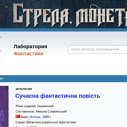
Лаборатория
Фантастики
ь»
антология
Сучасна фантастична повість
Язык издания:
украинский
Составитель:
Микола Славинський
Киев:
Молодь
,
1989
г.
Серия:
Бібліотека української фантастики