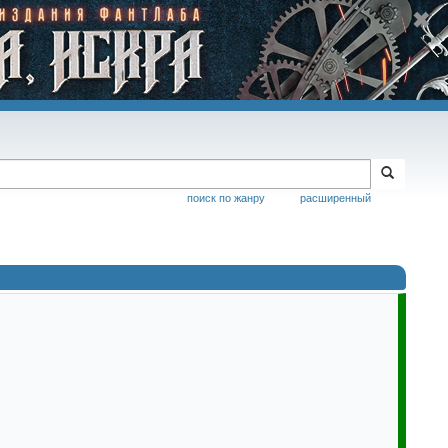
поиск по жанру
расширенный