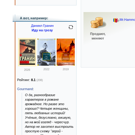
А вот, например:
Mr.Hamm
Даниил Гранин
Иду на грозу
Продают,
меняют
2022
2019
2026
Рейтинг:
8.1
(208)
Gourmand
:
О да, разнообразие
характеров в романе
громадное. Но разве это
хорошо? Четыре женщины,
пять любовных историй!
Учёные, безусловно, вживую,
но на мой взгляд - чересчур.
Автор не захотел выстроить
простую схему "герой -