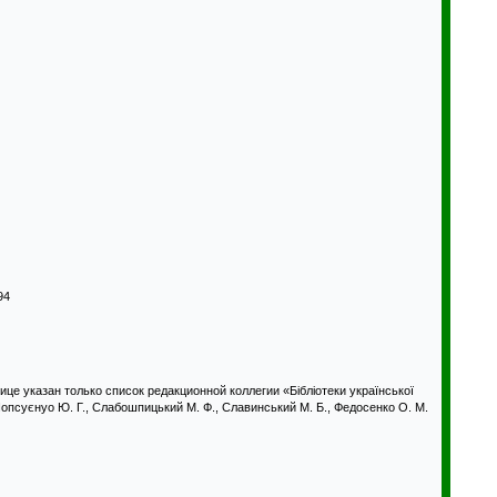
94
це указан только список редакционной коллегии «Бібліотеки української
 Попсуєнуо Ю. Г., Слабошпицький М. Ф., Славинський М. Б., Федосенко О. М.