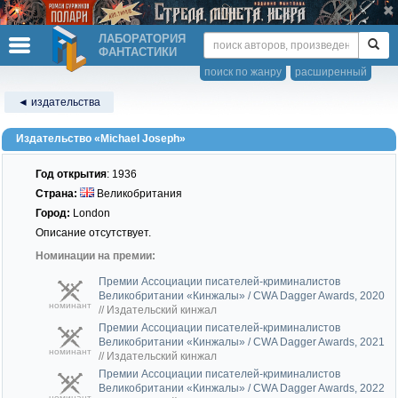
ЛАБОРАТОРИЯ
ФАНТАСТИКИ
поиск по жанру
расширенный
◄ издательства
Издательство «Michael Joseph»
Год открытия
: 1936
Страна:
Великобритания
Город:
London
Описание отсутствует.
Номинации на премии:
Премии Ассоциации писателей-криминалистов
Великобритании «Кинжалы» / CWA Dagger Awards, 2020
номинант
//
Издательский кинжал
Премии Ассоциации писателей-криминалистов
Великобритании «Кинжалы» / CWA Dagger Awards, 2021
номинант
//
Издательский кинжал
Премии Ассоциации писателей-криминалистов
Великобритании «Кинжалы» / CWA Dagger Awards, 2022
номинант