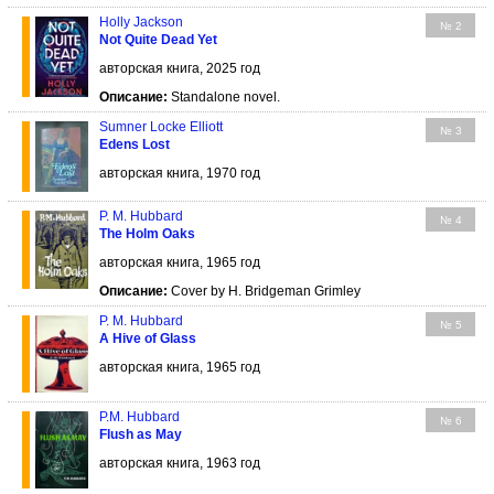
Holly Jackson
№ 2
Not Quite Dead Yet
авторская книга, 2025 год
Описание:
Standalone novel.
Sumner Locke Elliott
№ 3
Edens Lost
авторская книга, 1970 год
P. M. Hubbard
№ 4
The Holm Oaks
авторская книга, 1965 год
Описание:
Cover by H. Bridgeman Grimley
P. M. Hubbard
№ 5
A Hive of Glass
авторская книга, 1965 год
P.M. Hubbard
№ 6
Flush as May
авторская книга, 1963 год