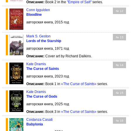
Описание:
Book 2 in the
"Empire of Salt"
series.
Conn Iggulden
№ 12
Bloodline
авторская книга, 2015 год
Mark S. Geston
№ 13
Lords of the Starship
авторская книга, 1971 год
Описание:
Cover art by Richard Dalkins.
Kate Dramis
№ 14
The Curse of Saints
авторская книга, 2023 год
Описание:
Book 1 in
«The Curse of Saints»
series.
Kate Dramis
№ 15
The Curse of Gods
авторская книга, 2025 год
Описание:
Book 3 in
«The Curse of Saints»
series.
Costanza Casati
№ 16
Babylonia