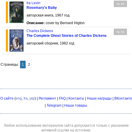
Ira Levin
№ 49
Rosemary’s Baby
авторская книга, 1967 год
Описание:
cover by Bernard Higton.
Charles Dickens
№ 50
The Complete Ghost Stories of Charles Dickens
авторский сборник, 1982 год
Страницы:
1
2
О сайте
(
eng
,
fra
,
укр
) |
Регламент
|
FAQ
|
Контакты
|
Наши награды
|
ВКонтакте
|
Telegram
|
Наши товары
Любое использование материалов сайта допускается только с указанием
активной ссылки на источник.