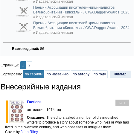
//
Издательский кинжал
Премии Ассоциации писателей-криминалистов
Великобритании «Кинжалы» / CWA Dagger Awards, 2023
номинант
//
Издательский кинжал
Премии Ассоциации писателей-криминалистов
Великобритании «Кинжалы» / CWA Dagger Awards, 2024
номинант
//
Издательский кинжал
Всего изданий:
86
Страницы:
1
2
Сортировка:
по сериям
по названию
по автору
по году
Фильтр
Внесерийные издания
Factions
№ 1
антология, 1974 год
Описание:
The editors asked a number of distinguished
writers to produce a story about someone who lives or who has
lived in the twentieth century, and who obsesses or intrigues them.
Cover by
John Riley
.