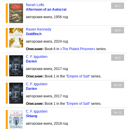
Norah Lofts
№ 7
Afternoon of an Autocrat
авторская книга, 1956 год
Raven Kennedy
№ 8
Goldfinch
авторская книга, 2024 год
Описание:
Book 6 in
«The Plated Prisoner»
series.
C. F. Iggulden
№ 9
Darien
авторская книга, 2017 год
Описание:
Book 1 in the
"Empire of Salt"
series.
C. F. Iggulden
№ 10
Darien
авторская книга, 2017 год
Описание:
Book 1 in the
"Empire of Salt"
series.
C. F. Iggulden
№ 11
Shiang
авторская книга, 2018 год