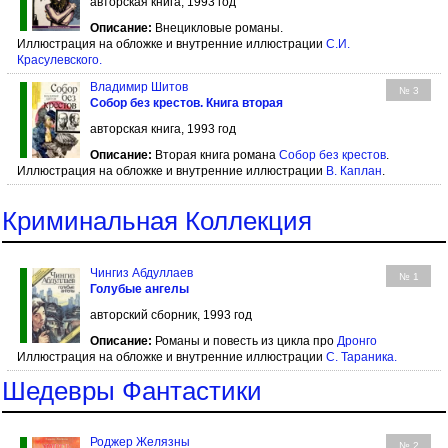
авторская книга, 1993 год
Описание:
Внецикловые романы.
Иллюстрация на обложке и внутренние иллюстрации
С.И.
Красулевского
.
Владимир Шитов
№ 3
Собор без крестов. Книга вторая
авторская книга, 1993 год
Описание:
Вторая книга романа
Собор без крестов
.
Иллюстрация на обложке и внутренние иллюстрации
В. Каплан
.
Криминальная Коллекция
Чингиз Абдуллаев
№ 1
Голубые ангелы
авторский сборник, 1993 год
Описание:
Романы и повесть из цикла про
Дронго
Иллюстрация на обложке и внутренние иллюстрации
С. Тараника
.
Шедевры Фантастики
Роджер Желязны
№ 2