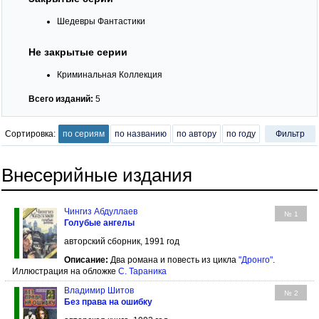
Шедевры Фантастики
Не закрытые серии
Криминальная Коллекция
Всего изданий:
5
Сортировка:
по сериям
по названию
по автору
по году
Фильтр
Внесерийные издания
Чингиз Абдуллаев
№ 1
Голубые ангелы
авторский сборник, 1991 год
Описание:
Два романа и повесть из цикла
"Дронго"
.
Иллюстрация на обложке
С. Тараника
Владимир Шитов
№ 2
Без права на ошибку