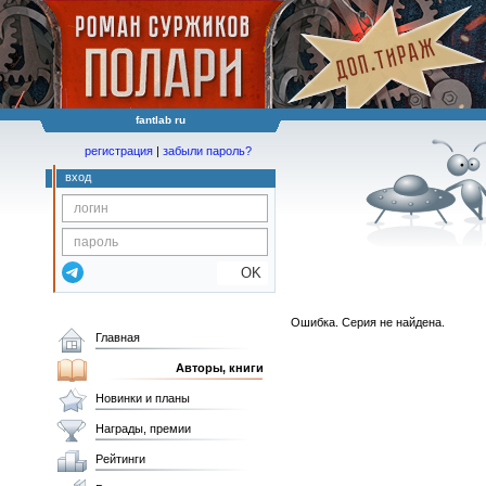
fantlab ru
регистрация
|
забыли пароль?
вход
OK
Ошибка. Серия не найдена.
Главная
Авторы, книги
Новинки и планы
Награды, премии
Рейтинги