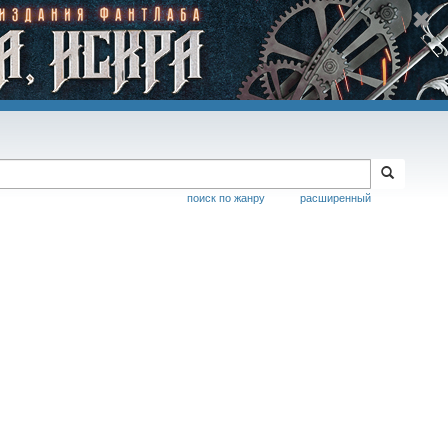
поиск по жанру
расширенный