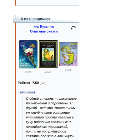
А вот, например:
Кир Булычев
Опасные сказки
2021
2023
2024
Рейтинг:
7.59
(346)
Тимолеонт
:
С одной стороны - прикольные
приключения и персонажи. С
другой - всё это имеет очень
уж отчётливое ощущение,
что автор просто навалил в
кучу побольше сказочных и
легендарных персонажей,
почти не потрудившись
связать всё это в логичную и