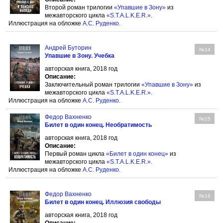
Второй роман трилогии
«Упавшие в Зону»
из
межавторского цикла
«S.T.A.L.K.E.R.»
.
Иллюстрация на обложке
А.С. Руденко
.
Андрей Буторин
№14
Упавшие в Зону. Учебка
авторская книга, 2018 год
Описание:
Заключительный роман трилогии
«Упавшие в Зону»
из
межавторского цикла
«S.T.A.L.K.E.R.»
.
Иллюстрация на обложке
А.С. Руденко
.
Федор Вахненко
№15
Билет в один конец. Необратимость
авторская книга, 2018 год
Описание:
Первый роман цикла
«Билет в один конец»
из
межавторского цикла
«S.T.A.L.K.E.R.»
.
Иллюстрация на обложке
А.С. Руденко
.
Федор Вахненко
№16
Билет в один конец. Иллюзия свободы
авторская книга, 2018 год