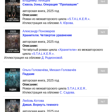
Владимир Лебедев
№4
Сквозь Зоны. Операция "Пропавшие"
авторская книга, 2025 год
Описание:
Роман из межавторского цикла
«S.T.A.L.K.E.R.»
.
Иллюстрация на обложке
А. Юрова
.
Александр Пономарев
№5
Хранители. Четвертое уравнение
авторская книга, 2025 год
Описание:
Четвёртый роман цикла
«Хранители»
из межавторского
цикла
«S.T.A.L.K.E.R.»
.
Иллюстрация на обложке
Д. Родионовой
.
Ольга Головачёва
,
Михаил Головачёв
№6
Падшие
авторская книга, 2025 год
Описание:
Роман из межавторского цикла
S.T.A.L.K.E.R.
.
Иллюстрация на обложке
С. Садова
.
Любовь Котова
№7
Дикая. Вернуть темного
авторская книга, 2025 год