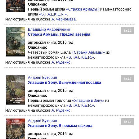
Описание:
Первый роман цикла
«Стражи Армады»
из межавторского
цикла
«S.T.A.L.K.E.R.»
.
Иллюстрация на обложке
А. Черномаза
.
Владимир Андрейченко
№11
Стражи Армады. Предел везения
авторская книга, 2016 год
Описание:
Четвёртый роман цикла
«Стражи Армады»
из
межавторского цикла
«S.T.A.L.K.E.R.»
.
Иллюстрация на обложке
А. Руденко
.
Андрей Буторин
№12
Упавшие в Зону. Вынужденная посадка
авторская книга, 2015 год
Описание:
Первый роман трилогии
«Упавшие в Зону»
из
межавторского цикла
«S.T.A.L.K.E.R.»
.
Иллюстрация на обложке
А. Руденко
.
Андрей Буторин
№13
Упавшие в Зону. В поисках выхода
авторская книга, 2016 год
Описание: