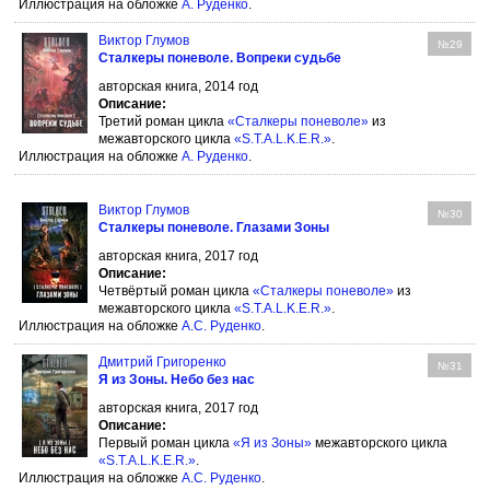
Иллюстрация на обложке
А. Руденко
.
Виктор Глумов
№29
Сталкеры поневоле. Вопреки судьбе
авторская книга, 2014 год
Описание:
Третий роман цикла
«Сталкеры поневоле»
из
межавторского цикла
«S.T.A.L.K.E.R.»
.
Иллюстрация на обложке
А. Руденко
.
Виктор Глумов
№30
Сталкеры поневоле. Глазами Зоны
авторская книга, 2017 год
Описание:
Четвёртый роман цикла
«Сталкеры поневоле»
из
межавторского цикла
«S.T.A.L.K.E.R.»
.
Иллюстрация на обложке
А.С. Руденко
.
Дмитрий Григоренко
№31
Я из Зоны. Небо без нас
авторская книга, 2017 год
Описание:
Первый роман цикла
«Я из Зоны»
межавторского цикла
«S.T.A.L.K.E.R.»
.
Иллюстрация на обложке
А.С. Руденко
.