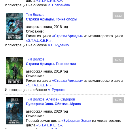
цикла
«S.T.A.L.K.E.R.»
.
Иллюстрация на обложке
И. Соловьёва
.
Тим Волков
№23
Стражи Армады. Точка опоры
авторская книга, 2018 год
Описание:
Роман из цикла
«Стражи Армады»
из межавторского цикла
«S.T.A.L.K.E.R.»
.
Иллюстрация на обложке
А.С. Руденко
.
Тим Волков
№24
Стражи Армады. Генезис зла
авторская книга, 2019 год
Описание:
Роман из цикла
«Стражи Армады»
из межавторского цикла
«S.T.A.L.K.E.R.»
.
Иллюстрация на обложке
А. Руденко
.
Тим Волков
,
Алексей Сидоров
№25
Буферная Зона. Обитель Мрака
авторская книга, 2020 год
Описание:
Первый роман цикла
«Буферная Зона»
из межавторского
цикла
«S.T.A.L.K.E.R.»
.