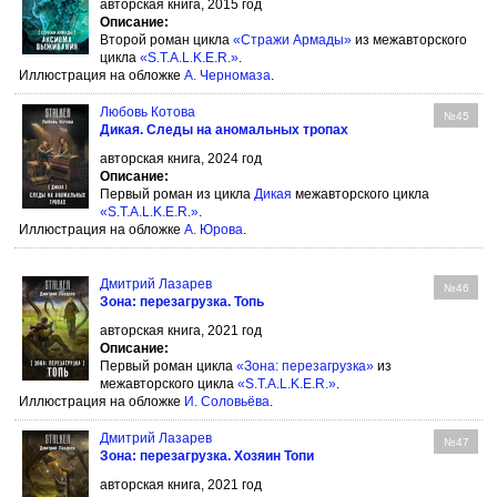
авторская книга, 2015 год
Описание:
Второй роман цикла
«Стражи Армады»
из межавторского
цикла
«S.T.A.L.K.E.R.»
.
Иллюстрация на обложке
А. Черномаза
.
Любовь Котова
№45
Дикая. Следы на аномальных тропах
авторская книга, 2024 год
Описание:
Первый роман из цикла
Дикая
межавторского цикла
«S.T.A.L.K.E.R.»
.
Иллюстрация на обложке
А. Юрова
.
Дмитрий Лазарев
№46
Зона: перезагрузка. Топь
авторская книга, 2021 год
Описание:
Первый роман цикла
«Зона: перезагрузка»
из
межавторского цикла
«S.T.A.L.K.E.R.»
.
Иллюстрация на обложке
И. Соловьёва
.
Дмитрий Лазарев
№47
Зона: перезагрузка. Хозяин Топи
авторская книга, 2021 год