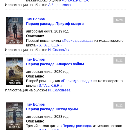
межавторского цикла
«S.T.A.L.K.E.R.»
.
Иллюстрация на обложке
А. Черномаза
.
Тим Волков
№20
Период распада. Триумф смерти
авторская книга, 2019 год
Описание:
Первый роман цикла
«Период распада»
из межавторского
цикла
«S.T.A.L.K.E.R.»
.
Иллюстрация на обложке
И. Соловьёва
.
Тим Волков
№21
Период распада. Апофеоз войны
авторская книга, 2020 год
Описание:
Второй роман цикла
«Период распада»
из межавторского
цикла
«S.T.A.L.K.E.R.»
.
Иллюстрация на обложке
И. Соловьёва
.
Тим Волков
№22
Период распада. Исход чумы
авторская книга, 2023 год
Описание:
Третий роман цикла
«Период распада»
из межавторского