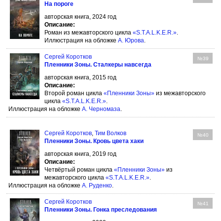
На пороге
авторская книга, 2024 год
Описание:
Роман из межавторского цикла
«S.T.A.L.K.E.R.»
.
Иллюстрация на обложке
А. Юрова
.
Сергей Коротков
№39
Пленники Зоны. Сталкеры навсегда
авторская книга, 2015 год
Описание:
Второй роман цикла
«Пленники Зоны»
из межавторского
цикла
«S.T.A.L.K.E.R.»
.
Иллюстрация на обложке
А. Черномаза
.
Сергей Коротков
,
Тим Волков
№40
Пленники Зоны. Кровь цвета хаки
авторская книга, 2019 год
Описание:
Четвёртый роман цикла
«Пленники Зоны»
из
межавторского цикла
«S.T.A.L.K.E.R.»
.
Иллюстрация на обложке
А. Руденко
.
Сергей Коротков
№41
Пленники Зоны. Гонка преследования