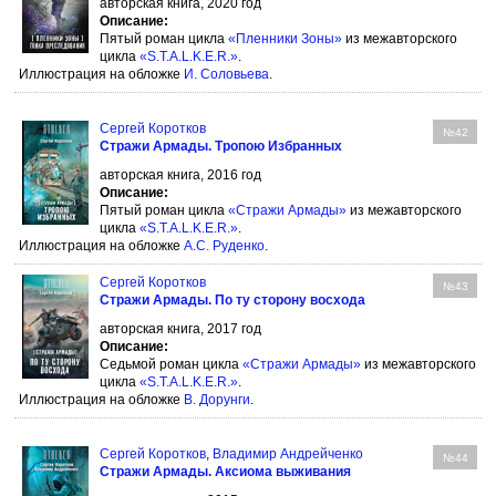
авторская книга, 2020 год
Описание:
Пятый роман цикла
«Пленники Зоны»
из межавторского
цикла
«S.T.A.L.K.E.R.»
.
Иллюстрация на обложке
И. Соловьева
.
Сергей Коротков
№42
Стражи Армады. Тропою Избранных
авторская книга, 2016 год
Описание:
Пятый роман цикла
«Стражи Армады»
из межавторского
цикла
«S.T.A.L.K.E.R.»
.
Иллюстрация на обложке
А.С. Руденко
.
Сергей Коротков
№43
Стражи Армады. По ту сторону восхода
авторская книга, 2017 год
Описание:
Седьмой роман цикла
«Стражи Армады»
из межавторского
цикла
«S.T.A.L.K.E.R.»
.
Иллюстрация на обложке
В. Дорунги
.
Сергей Коротков
,
Владимир Андрейченко
№44
Стражи Армады. Аксиома выживания