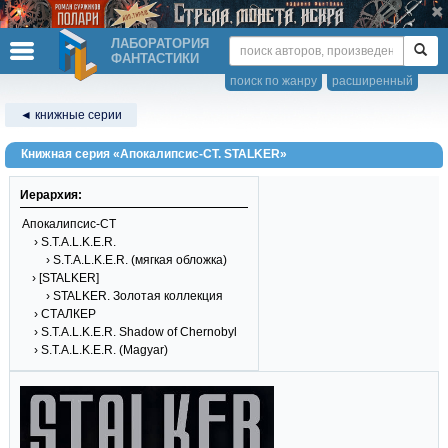
ЛАБОРАТОРИЯ
ФАНТАСТИКИ
поиск по жанру
расширенный
◄ книжные серии
Книжная серия «Апокалипсис-СТ. STALKER»
Иерархия:
Апокалипсис-СТ
› S.T.A.L.K.E.R.
› S.T.A.L.K.E.R. (мягкая обложка)
› [STALKER]
› STALKER. Золотая коллекция
› СТАЛКЕР
› S.T.A.L.K.E.R. Shadow of Chernobyl
› S.T.A.L.K.E.R. (Magyar)