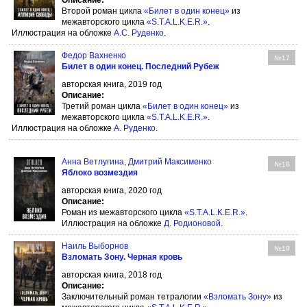
Описание:
Второй роман цикла
«Билет в один конец»
из
межавторского цикла
«S.T.A.L.K.E.R.»
.
Иллюстрация на обложке
А.С. Руденко
.
Федор Вахненко
№17
Билет в один конец. Последний Рубеж
авторская книга, 2019 год
Описание:
Третий роман цикла
«Билет в один конец»
из
межавторского цикла
«S.T.A.L.K.E.R.»
.
Иллюстрация на обложке
А. Руденко
.
Анна Ветлугина
,
Дмитрий Максименко
№18
Яблоко возмездия
авторская книга, 2020 год
Описание:
Роман из межавторского цикла
«S.T.A.L.K.E.R.»
.
Иллюстрация на обложке
Д. Родионовой
.
Наиль Выборнов
№19
Взломать Зону. Черная кровь
авторская книга, 2018 год
Описание:
Заключительный роман тетралогии
«Взломать Зону»
из