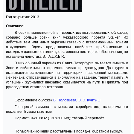
Год открытия: 2013
Описание:
В серии, выполненной в твердых иллюстрированных обложках,
собрано больше сотни книг межавторского проекта Stalker. Их
действие тем или иным образом связано с всевозможными зонами
отчуждения. Здесь представлены наиболее приближенные к
исходным данным сеттинги, где заменены некоторые обозначения, но
оставлена логистика S.T.A.L.K.E.R.
В них обычный паренёк из Санкт‑Петербурга пытается выжить в
Зоне и избавиться от огромного числа предрассудков. Два туриста
оказываются заточенными на территории, населенной монстрами.
Лейтенант, отправившийся в аномалию на задание, теряет память. А
успешный журналист внезапно оказывается на пути в Припять под
руководством сталкера‑ветерана…
Оформление обложек
В. Половцева
,
Э. Э. Кунтыш
.
Глянцевый ламинат с местами серебристого, голограммного
покрытия. Бумага газетная.
Формат: 84x108/32 (130x200 мм); твёрдый переплёт.
По умолчанию книги расставлены в порядке, обратном выходу.