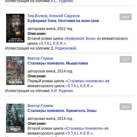
Иллюстрация на обложке
А.С. Руденко
.
Тим Волков
,
Алексей Сидоров
№26
Буферная Зона. Охотники на монстров
авторская книга, 2022 год
Описание:
Второй роман цикла
«Буферная Зона»
из межавторского
цикла
«S.T.A.L.K.E.R.»
.
Иллюстрация на обложке
Д. Родионовой
.
Виктор Глумов
№27
Сталкеры поневоле. Мышеловка
авторская книга, 2014 год
Описание:
Первый роман цикла
«Сталкеры поневоле»
из
межавторского цикла
«S.T.A.L.K.E.R.»
.
Иллюстрация на обложке
А.И. Руденко
.
Виктор Глумов
№28
Сталкеры поневоле. Хранитель Зоны
авторская книга, 2014 год
Описание:
Второй роман цикла
«Сталкеры поневоле»
из
межавторского цикла
«S.T.A.L.K.E.R.»
.