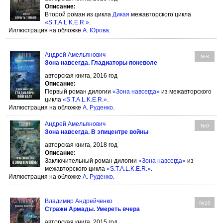
Описание:
Второй роман из цикла
Дикая
межавторского цикла
«S.T.A.L.K.E.R.»
.
Иллюстрация на обложке
А. Юрова
.
Андрей Амельянович
№8
Зона навсегда. Гладиаторы поневоле
авторская книга, 2016 год
Описание:
Первый роман дилогии
«Зона навсегда»
из межавторского
цикла
«S.T.A.L.K.E.R.»
.
Иллюстрация на обложке
А. Руденко
.
Андрей Амельянович
№9
Зона навсегда. В эпицентре войны
авторская книга, 2018 год
Описание:
Заключительный роман дилогии
«Зона навсегда»
из
межавторского цикла
«S.T.A.L.K.E.R.»
.
Иллюстрация на обложке
А. Руденко
.
Владимир Андрейченко
№10
Стражи Армады. Умереть вчера
авторская книга, 2015 год