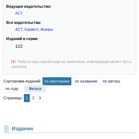
Ведущее издательство:
АСТ
Все издательства:
АСТ
,
Харвест
,
Жанры
Изданий в серии:
122
Работа над серией ещё не закончена, информация может быть
неполна.
Сортировка изданий:
по умолчанию
по названию
по автору
по году
Фильтр
Страницы:
1
2
3
Издания