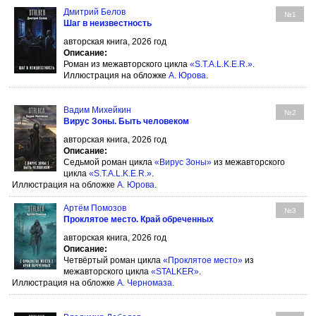
Дмитрий Белов
№1
Шаг в неизвестность
авторская книга, 2026 год
Описание:
Роман из межавторского цикла
«S.T.A.L.K.E.R.»
.
Иллюстрация на обложке
А. Юрова
.
Вадим Михейкин
№2
Вирус Зоны. Быть человеком
авторская книга, 2026 год
Описание:
Седьмой роман цикла
«Вирус Зоны»
из межавторского
цикла
«S.T.A.L.K.E.R.»
.
Иллюстрация на обложке
А. Юрова
.
Артём Помозов
№3
Проклятое место. Край обреченных
авторская книга, 2026 год
Описание:
Четвёртый роман цикла
«Проклятое место»
из
межавторского цикла
«STALKER»
.
Иллюстрация на обложке
А. Черномаза
.