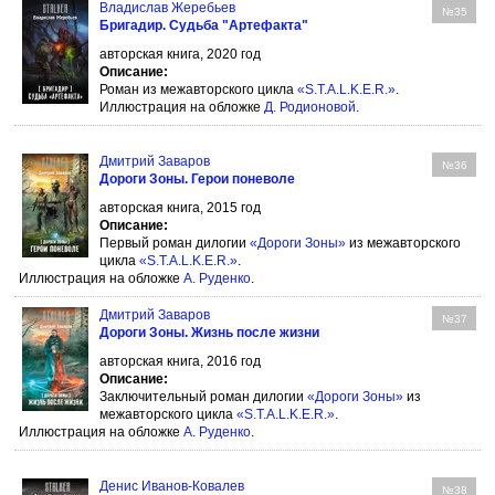
Владислав Жеребьев
№35
Бригадир. Судьба "Артефакта"
авторская книга, 2020 год
Описание:
Роман из межавторского цикла
«S.T.A.L.K.E.R.»
.
Иллюстрация на обложке
Д. Родионовой
.
Дмитрий Заваров
№36
Дороги Зоны. Герои поневоле
авторская книга, 2015 год
Описание:
Первый роман дилогии
«Дороги Зоны»
из межавторского
цикла
«S.T.A.L.K.E.R.»
.
Иллюстрация на обложке
А. Руденко
.
Дмитрий Заваров
№37
Дороги Зоны. Жизнь после жизни
авторская книга, 2016 год
Описание:
Заключительный роман дилогии
«Дороги Зоны»
из
межавторского цикла
«S.T.A.L.K.E.R.»
.
Иллюстрация на обложке
А. Руденко
.
Денис Иванов-Ковалев
№38