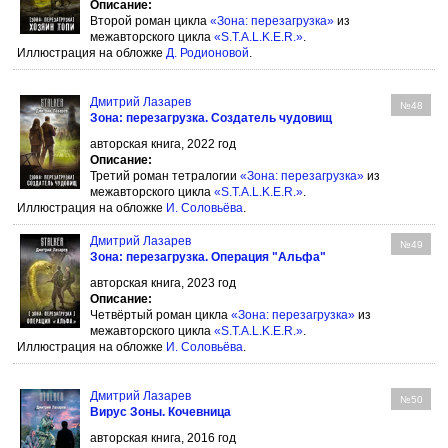
Описание:
Второй роман цикла
«Зона: перезагрузка»
из
межавторского цикла
«S.T.A.L.K.E.R.»
.
Иллюстрация на обложке
Д. Родионовой
.
Дмитрий Лазарев
№48
Зона: перезагрузка. Создатель чудовищ
авторская книга, 2022 год
Описание:
Третий роман тетралогии
«Зона: перезагрузка»
из
межавторского цикла
«S.T.A.L.K.E.R.»
.
Иллюстрация на обложке
И. Соловьёва
.
Дмитрий Лазарев
№49
Зона: перезагрузка. Операция "Альфа"
авторская книга, 2023 год
Описание:
Четвёртый роман цикла
«Зона: перезагрузка»
из
межавторского цикла
«S.T.A.L.K.E.R.»
.
Иллюстрация на обложке
И. Соловьёва
.
Дмитрий Лазарев
№50
Вирус Зоны. Кочевница
авторская книга, 2016 год