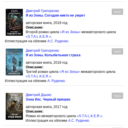
Дмитрий Григоренко
№32
Я из Зоны. Сегодня никто не умрет
авторская книга, 2018 год
Описание:
Второй роман цикла
«Я из Зоны»
межавторского цикла
«S.T.A.L.K.E.R.»
.
Иллюстрация на обложке
А.С. Руденко
.
Дмитрий Григоренко
№33
Я из Зоны. Колыбельная страха
авторская книга, 2018 год
Описание:
Третий роман цикла
«Я из Зоны»
межавторского цикла
«S.T.A.L.K.E.R.»
.
Иллюстрация на обложке
А. Руденко
.
Дмитрий Дашко
№34
Зона Икс. Черный призрак
авторская книга, 2017 год
Описание:
Роман из межавторского цикла
«S.T.A.L.K.E.R.»
.
Иллюстрация на обложке
А.С. Руденко
.