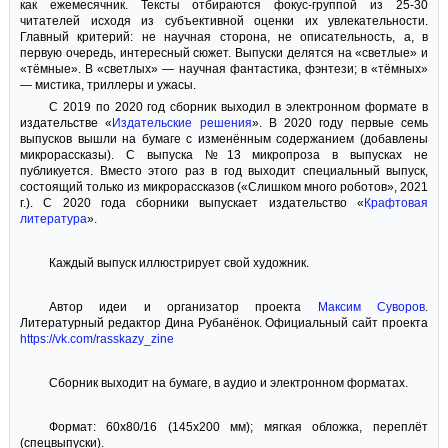
как ежемесячник. Тексты отбираются фокус-группой из 25-30
читателей исходя из субъективной оценки их увлекательности.
Главный критерий: не научная сторона, не описательность, а, в
первую очередь, интересный сюжет. Выпуски делятся на «светлые» и
«тёмные». В «светлых» — научная фантастика, фэнтези; в «тёмных»
— мистика, триллеры и ужасы.
С 2019 по 2020 год сборник выходил в электронном формате в
издательстве «
Издательские решения
». В 2020 году первые семь
выпусков вышли на бумаге с изменённым содержанием (добавлены
микрорассказы). С выпуска №13 микропроза в выпусках не
публикуется. Вместо этого раз в год выходит специальный выпуск,
состоящий только из микрорассказов («Слишком много роботов», 2021
г.). С 2020 года сборники выпускает издательство «
Крафтовая
литература
».
Каждый выпуск иллюстрирует свой художник.
Автор идеи и организатор проекта
Максим Суворов
.
Литературный редактор Дина Рубанёнок. Официальный сайт проекта
https://vk.com/rasskazy_zine
Сборник выходит на бумаге, в аудио и электронном форматах.
Формат: 60x80/16 (145x200 мм); мягкая обложка, переплёт
(спецвыпуски).