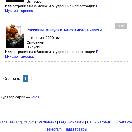
Выпуск 6.
Иллюстрация на обложке и внутренние иллюстрации
В.
Мухаметгареева
.
№50
Рассказы: Выпуск 6. Ключ к человечности
антология, 2020 год
Описание:
Выпуск 6.
Иллюстрация на обложке и внутренние иллюстрации
В.
Мухаметгареева
.
Страницы:
1
2
Куратор серии —
volga
О сайте
(
eng
,
fra
,
укр
) |
Регламент
|
FAQ
|
Контакты
|
Наши награды
|
ВКонтакте
|
Telegram
|
Наши товары