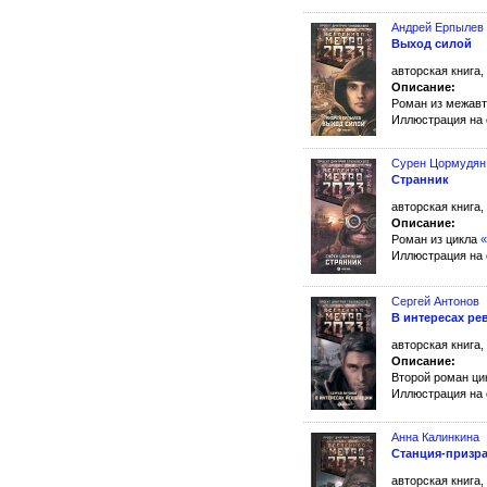
Андрей Ерпылев
Выход силой
авторская книга,
Описание:
Роман из межавт
Иллюстрация на
Сурен Цормудян
Странник
авторская книга,
Описание:
Роман из цикла
«
Иллюстрация на
Сергей Антонов
В интересах р
авторская книга,
Описание:
Второй роман ц
Иллюстрация на
Анна Калинкина
Станция-призр
авторская книга,