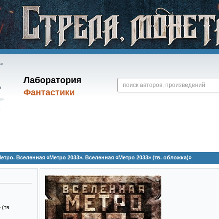
Лаборатория
Фантастики
тро. Вселенная «Метро 2033». Вселенная «Метро 2033» (тв. обложка)»
(тв.