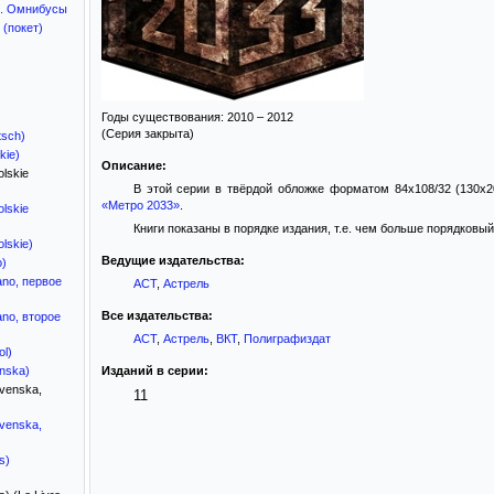
». Омнибусы
(покет)
Годы существования: 2010 – 2012
(Серия закрыта)
tsch)
kie)
Описание:
lskie
В этой серии в твёрдой обложке форматом 84x108/32 (130x
«Метро 2033»
.
lskie
Книги показаны в порядке издания, т.е. чем больше порядковы
lskie)
Ведущие издательства:
o)
iano, первое
АСТ
,
Астрель
Все издательства:
iano, второе
АСТ
,
Астрель
,
ВКТ
,
Полиграфиздат
ol)
nska)
Изданий в серии:
venska,
11
Svenska,
s)