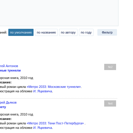
аний:
по умолчанию
по названию
по автору
по году
Фильтр
гей Антонов
№2
ные туннели
орская книга, 2010 год
сание:
вый роман цикла
«Метро 2033: Московские туннели»
.
юстрация на обложке
И. Яцкевича
.
рей Дьяков
№4
вету
орская книга, 2010 год
сание:
вый роман цикла
«Метро 2033: Тени Пост-Петербурга»
.
юстрация на обложке
И. Яцкевича
.