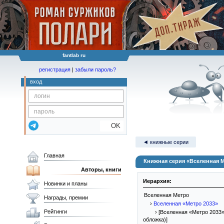
fantlab ru
регистрация
|
забыли пароль?
вход
OK
◄ книжные серии
Главная
Книжная серия «Вселенная Ме
Авторы, книги
Иерархия:
Новинки и планы
Вселенная Метро
Награды, премии
›
Вселенная «Метро 2033»
Рейтинги
› [Вселенная «Метро 2033» 
обложка)]