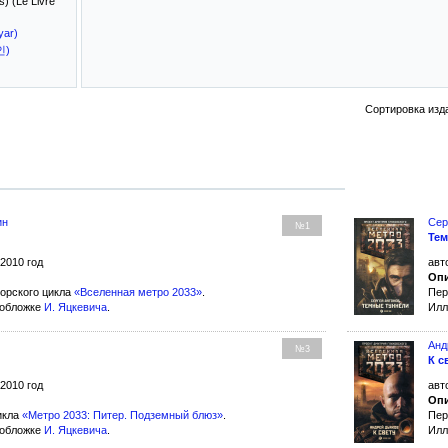
) (Le Livre
yar)
인)
Сортировка изд
ин
Сер
№1
Тем
 2010 год
авт
Опи
орского цикла
«Вселенная метро 2033»
.
Пер
 обложке
И. Яцкевича
.
Илл
Анд
№3
К с
 2010 год
авт
Опи
икла
«Метро 2033: Питер. Подземный блюз»
.
Пер
 обложке
И. Яцкевича
.
Илл