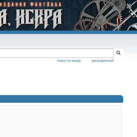
поиск по жанру
расширенный