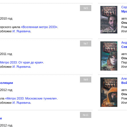
Сер
№5
Мр
 2010 год
авт
Опи
орского цикла
«Вселенная метро 2033»
.
Ром
 обложке
И. Яцкевича
.
Илл
Анд
№7
Се
 2011 год
авт
Опи
Метро 2033: От края до края»
.
Пер
 обложке
И. Яцкевича
.
Илл
Але
№9
еволюции
Вой
 2012 год
авт
Опи
икла
«Метро 2033: Московские туннели»
.
Ром
 обложке
И. Яцкевича
.
Илл
№11
ак
 2012 год