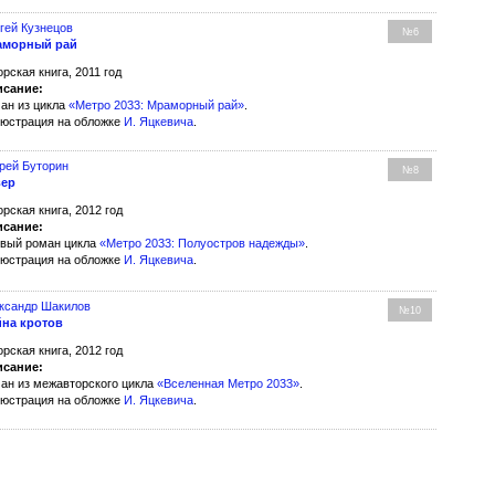
гей Кузнецов
№6
аморный рай
орская книга, 2011 год
сание:
ан из цикла
«Метро 2033: Мраморный рай»
.
юстрация на обложке
И. Яцкевича
.
рей Буторин
№8
вер
орская книга, 2012 год
сание:
вый роман цикла
«Метро 2033: Полуостров надежды»
.
юстрация на обложке
И. Яцкевича
.
ксандр Шакилов
№10
на кротов
орская книга, 2012 год
сание:
ан из межавторского цикла
«Вселенная Метро 2033»
.
юстрация на обложке
И. Яцкевича
.