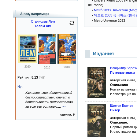
› Univers Métro 2033 (Français
de Poche)
›
Metró 2033 Univerzum (Mag
А вот, например:
›
메트로 2033 유니버스 (한국
› Metro Universe 2033
Станислав Лем
Голем XIV
Издания
2020
2010
2010
Владимир Берез
Путевые знаки
Рейтинг:
8.13
(468)
авторская книга,
Описание:
Ny
:
Роман из межавт
Кажется, это единственный
Иллюстрация на
беспристрастный отчет о
деятельности человечества
Шимун Врочек
за всю его историю.
...
>>
Питер
оценка: 9
авторская книга,
Описание:
Первый роман ц
Иллюстрация на