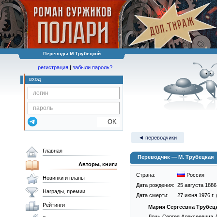
Переводы М Трубецкой
регистрация
|
забыли пароль?
вход
OK
◄ переводчики
Главная
Переводчик — М. Трубецкая
Авторы, книги
Страна:
Россия
Новинки и планы
Дата рождения:
25 августа 1886 
Награды, премии
Дата смерти:
27 июня 1976 г. 
Рейтинги
Мария Сергеевна Трубец
Дочь Сергея Алексеевича Л