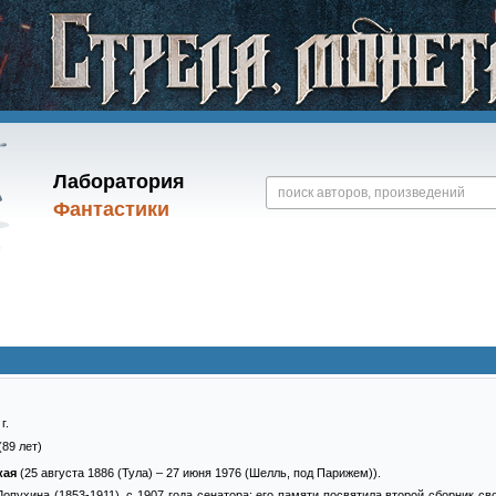
Лаборатория
Фантастики
г.
(89 лет)
кая
(25 августа 1886 (Тула) – 27 июня 1976 (Шелль, под Парижем)).
опухина (1853-1911), с 1907 года сенатора; его памяти посвятила второй сборник св