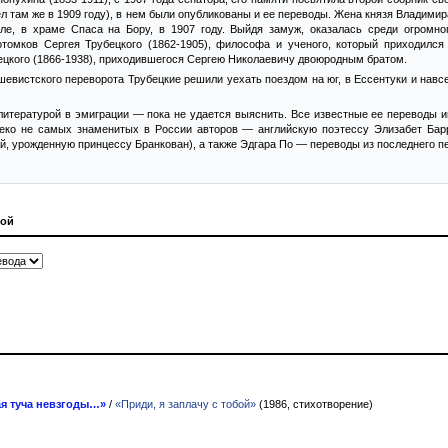
л там же в 1909 году), в нем были опубликованы и ее переводы. Жена князя Владимир
ле, в храме Спаса на Бору, в 1907 году. Выйдя замуж, оказалась среди огромно
томков Сергея Трубецкого (1862-1905), философа и ученого, который приходился
ецкого (1866-1938), приходившегося Сергею Николаевичу двоюродным братом.
шевистского переворота Трубецкие решили уехать поездом на юг, в Ессентуки и навс
итературой в эмиграции — пока не удается выяснить. Все известные ее переводы и
леко не самых знаменитых в России авторов — английскую поэтессу Элизабет Бар
й, урожденную принцессу Бранкован), а также Эдгара По — переводы из последнего пе
кой
ая туча невзгоды…»
/
«Приди, я заплачу с тобой»
(1986, стихотворение)