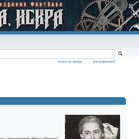
поиск по жанру
расширенный
оих стихотворений «Маки» (Полтава,