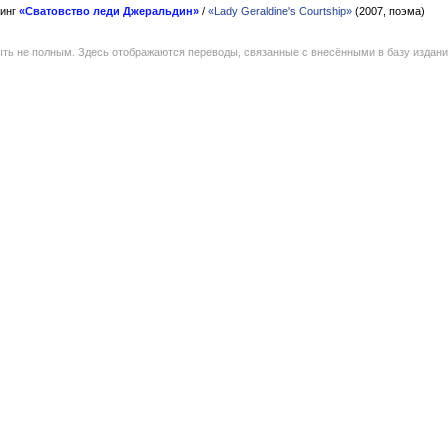
нинг
«Сватовство леди Джеральдин»
/
«Lady Geraldine's Courtship»
(2007, поэма)
ть не полным. Здесь отображаются переводы, связанные с внесёнными в базу издан