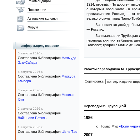
Рекомендации
1914; первый, «По дороге», выше
с которым обвенчалась в Крем
Посетители
прославивших Россию, — от по
Авторские колонки
великого скульптора Паоло Труб
За несколько дней до боль
Форум
— Россию.
Занималась ли Трубецкая л
перевода княгиня выбирала да
Элизабет, графиню Матьё де Ноа
информация, новости
5 августа 2026 г.
Составлена библиография
Махмуда
Эль-Сайеда
Работы переводчика М. Трубец
4 августа 2026 г.
Составлена библиография
Маркуса
Кливера
Сортировка:
3 августа 2026 г.
Составлена библиография
Моники
Ким
Переводы М. Трубецкой
2 августа 2026 г.
Составлена библиография
1986
Вайшнави Патель
Томас Мур
«Если черн
1 августа 2026 г.
Составлена библиография
Шэнь Тао
2007