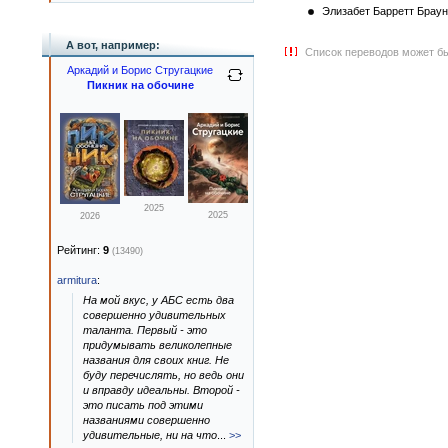
Элизабет Барретт Брау
А вот, например:
Список переводов может бы
Аркадий и Борис Стругацкие
Пикник на обочине
2025
2025
2026
Рейтинг:
9
(13490)
armitura
:
На мой вкус, у АБС есть два
совершенно удивительных
таланта. Первый - это
придумывать великолепные
названия для своих книг. Не
буду перечислять, но ведь они
и вправду идеальны. Второй -
это писать под этими
названиями совершенно
удивительные, ни на что
...
>>