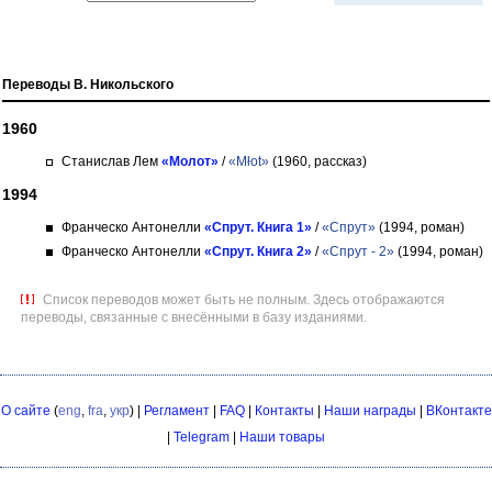
Переводы В. Никольского
1960
Станислав Лем
«Молот»
/
«Młot»
(1960, рассказ)
1994
Франческо Антонелли
«Спрут. Книга 1»
/
«Спрут»
(1994, роман)
Франческо Антонелли
«Спрут. Книга 2»
/
«Спрут - 2»
(1994, роман)
Список переводов может быть не полным. Здесь отображаются
переводы, связанные с внесёнными в базу изданиями.
О сайте
(
eng
,
fra
,
укр
) |
Регламент
|
FAQ
|
Контакты
|
Наши награды
|
ВКонтакте
|
Telegram
|
Наши товары