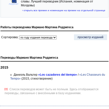
славы. Лучший переводчик (Испания, номинация от
лауреат
Молдовы)
› открыть все премии и номинации на премии на отдельной странице
Работы переводчика Мариано Мартина Родригеса
Сортировка:
просмотр изданий
Переводы Мариано Мартина Родригеса
2015
Даниэль Вальтер
«Los cazadores del tiempo»
/
«Les Chasseurs du
Temps»
(2015, стихотворение)
Список переводов может быть не полным. Здесь отображаются
переводы, связанные с внесёнными в базу изданиями.