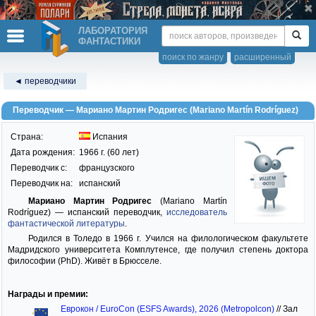
ЛАБОРАТОРИЯ
ФАНТАСТИКИ
поиск по жанру
расширенный
◄ переводчики
Переводчик — Мариано Мартин Родригес (Mariano Martín Rodríguez)
Страна:
Испания
Дата рождения:
1966 г. (60 лет)
Переводчик c:
французского
Переводчик на:
испанский
Мариано Мартин Родригес
(Mariano Martín
Rodríguez) — испанский переводчик,
исследователь
фантастической литературы
.
Родился в Толедо в 1966 г. Учился на филологическом факультете
Мадридского университета Комплутенсе, где получил степень доктора
философии (PhD). Живёт в Брюсселе.
Награды и премии:
Еврокон / EuroCon (ESFS Awards), 2026 (Metropolcon)
//
Зал