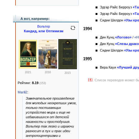
Эдгар Райс Берроуз
«Та
Эдгар Райс Берроуз
«Та
А вот, например:
Сидни Шелдон
«Узы кр
Вольтер
1994
Кандид, или Оптимизм
Дин Кунц
«Логово»
/
«H
Дин Кунц
«Слезы драко
Сидни Шелдон
«Узы кр
1995
Вера Кауи
«Лучший дру
2021
2016
2015
Список переводов может бы
Рейтинг:
8.19
(153)
Marili2
:
Замечательное произведение
для молодых неокрепших умов,
только постигающих
устройство мира и еще не
избавившихся от детской
наивности и простодушия.
Вольтер так легко и играючи
разносит в пух и прах идеи
антропоцентризма и