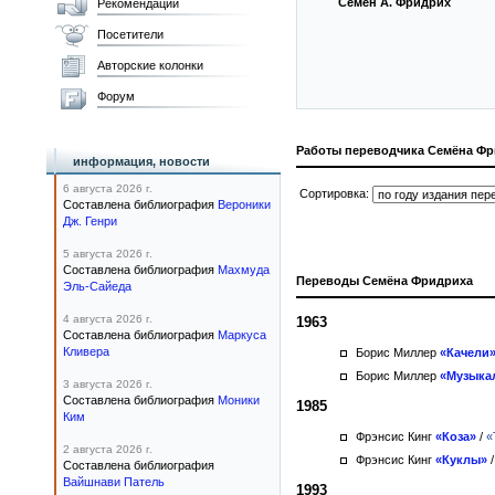
Семен А. Фридрих
Рекомендации
Посетители
Авторские колонки
Форум
Работы переводчика Семёна Ф
информация, новости
6 августа 2026 г.
Сортировка:
Составлена библиография
Вероники
Дж. Генри
5 августа 2026 г.
Составлена библиография
Махмуда
Переводы Семёна Фридриха
Эль-Сайеда
4 августа 2026 г.
1963
Составлена библиография
Маркуса
Кливера
Борис Миллер
«Качели
Борис Миллер
«Музыка
3 августа 2026 г.
Составлена библиография
Моники
1985
Ким
Фрэнсис Кинг
«Коза»
/
«
2 августа 2026 г.
Фрэнсис Кинг
«Куклы»
Составлена библиография
Вайшнави Патель
1993