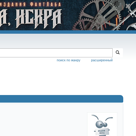
поиск по жанру
расширенный