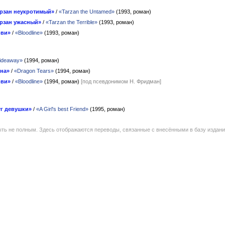
рзан неукротимый»
/
«Tarzan the Untamed»
(1993, роман)
рзан ужасный»
/
«Tarzan the Terrible»
(1993, роман)
ови»
/
«Bloodline»
(1993, роман)
ideaway»
(1994, роман)
на»
/
«Dragon Tears»
(1994, роман)
ови»
/
«Bloodline»
(1994, роман)
[под псевдонимом Н. Фридман]
г девушки»
/
«A Girl's best Friend»
(1995, роман)
ть не полным. Здесь отображаются переводы, связанные с внесёнными в базу издан