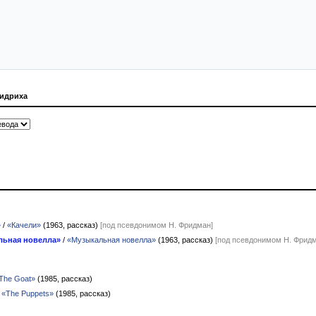
ридриха
»
/
«Качели»
(1963, рассказ)
[под псевдонимом Н. Фридман]
льная новелла»
/
«Музыкальная новелла»
(1963, рассказ)
[под псевдонимом Н. Фридм
The Goat»
(1985, рассказ)
/
«The Puppets»
(1985, рассказ)