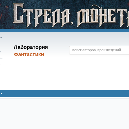
Лаборатория
Фантастики
их