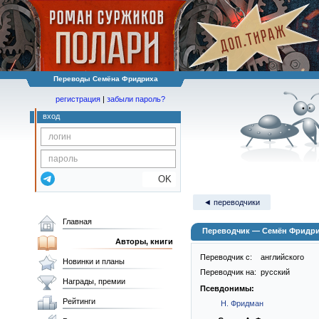
Переводы Семёна Фридриха
регистрация
|
забыли пароль?
вход
OK
◄ переводчики
Главная
Переводчик — Семён Фридр
Авторы, книги
Переводчик c:
английского
Новинки и планы
Переводчик на:
русский
Награды, премии
Псевдонимы:
Рейтинги
Н. Фридман