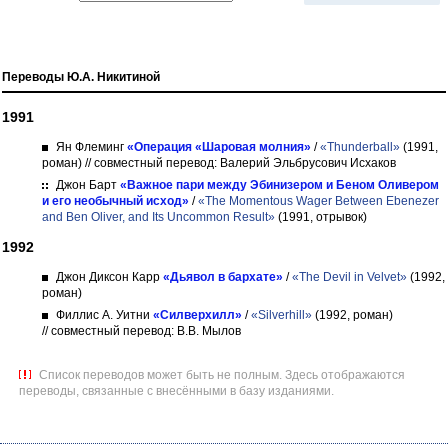
Переводы Ю.А. Никитиной
1991
Ян Флеминг
«Операция «Шаровая молния»
/
«Thunderball»
(1991,
роман)
// совместный перевод: Валерий Эльбрусович Исхаков
Джон Барт
«Важное пари между Эбинизером и Беном Оливером
и его необычный исход»
/
«The Momentous Wager Between Ebenezer
and Ben Oliver, and Its Uncommon Result»
(1991, отрывок)
1992
Джон Диксон Карр
«Дьявол в бархате»
/
«The Devil in Velvet»
(1992,
роман)
Филлис А. Уитни
«Силверхилл»
/
«Silverhill»
(1992, роман)
// совместный перевод: В.В. Мылов
Список переводов может быть не полным. Здесь отображаются
переводы, связанные с внесёнными в базу изданиями.