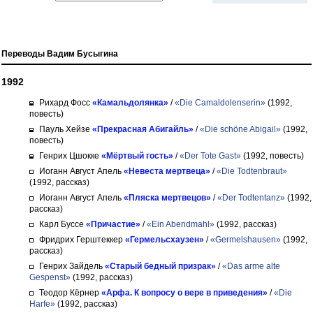
Переводы Вадим Бусыгина
1992
Рихард Фосс
«Камальдолянка»
/
«Die Camaldolenserin»
(1992,
повесть)
Пауль Хейзе
«Прекрасная Абигайль»
/
«Die schöne Abigail»
(1992,
повесть)
Генрих Цшокке
«Мёртвый гость»
/
«Der Tote Gast»
(1992, повесть)
Иоганн Август Апель
«Невеста мертвеца»
/
«Die Todtenbraut»
(1992, рассказ)
Иоганн Август Апель
«Пляска мертвецов»
/
«Der Todtentanz»
(1992,
рассказ)
Карл Буссе
«Причастие»
/
«Ein Abendmahl»
(1992, рассказ)
Фридрих Герштеккер
«Гермельсхаузен»
/
«Germelshausen»
(1992,
рассказ)
Генрих Зайдель
«Старый бедный призрак»
/
«Das arme alte
Gespenst»
(1992, рассказ)
Теодор Кёрнер
«Арфа. К вопросу о вере в приведения»
/
«Die
Harfe»
(1992, рассказ)