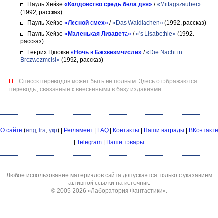
Пауль Хейзе
«Колдовство средь бела дня»
/
«Mittagszauber»
(1992, рассказ)
Пауль Хейзе
«Лесной смех»
/
«Das Waldlachen»
(1992, рассказ)
Пауль Хейзе
«Маленькая Лизавета»
/
«'s Lisabethle»
(1992,
рассказ)
Генрих Цшокке
«Ночь в Бжзвезмчисли»
/
«Die Nacht in
Brczwezmcisl»
(1992, рассказ)
Список переводов может быть не полным. Здесь отображаются
переводы, связанные с внесёнными в базу изданиями.
О сайте
(
eng
,
fra
,
укр
) |
Регламент
|
FAQ
|
Контакты
|
Наши награды
|
ВКонтакте
|
Telegram
|
Наши товары
Любое использование материалов сайта допускается только с указанием
активной ссылки на источник.
© 2005-2026
«Лаборатория Фантастики»
.