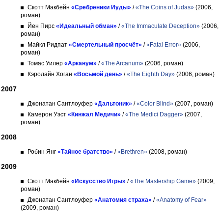
Скотт Макбейн
«Сребреники Иуды»
/
«The Coins of Judas»
(2006,
роман)
Йен Пирс
«Идеальный обман»
/
«The Immaculate Deception»
(2006,
роман)
Майкл Ридпат
«Смертельный просчёт»
/
«Fatal Error»
(2006,
роман)
Томас Уилер
«Арканум»
/
«The Arcanum»
(2006, роман)
Кэролайн Хоган
«Восьмой день»
/
«The Eighth Day»
(2006, роман)
2007
Джонатан Сантлоуфер
«Дальтоник»
/
«Color Blind»
(2007, роман)
Камерон Уэст
«Кинжал Медичи»
/
«The Medici Dagger»
(2007,
роман)
2008
Робин Янг
«Тайное братство»
/
«Brethren»
(2008, роман)
2009
Скотт Макбейн
«Искусство Игры»
/
«The Mastership Game»
(2009,
роман)
Джонатан Сантлоуфер
«Анатомия страха»
/
«Anatomy of Fear»
(2009, роман)