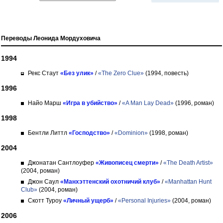
Переводы Леонида Мордуховича
1994
Рекс Стаут
«Без улик»
/
«The Zero Clue»
(1994, повесть)
1996
Найо Марш
«Игра в убийство»
/
«A Man Lay Dead»
(1996, роман)
1998
Бентли Литтл
«Господство»
/
«Dominion»
(1998, роман)
2004
Джонатан Сантлоуфер
«Живописец смерти»
/
«The Death Artist»
(2004, роман)
Джон Саул
«Манхэттенский охотничий клуб»
/
«Manhattan Hunt
Club»
(2004, роман)
Скотт Туроу
«Личный ущерб»
/
«Personal Injuries»
(2004, роман)
2006