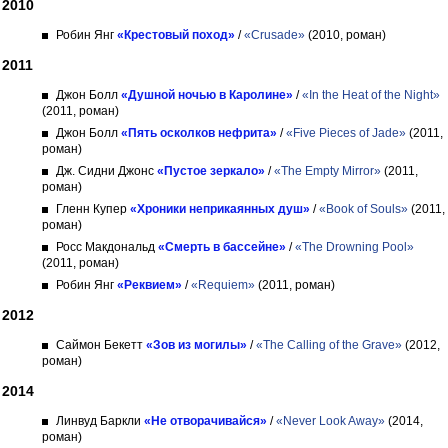
2010
Робин Янг
«Крестовый поход»
/
«Crusade»
(2010, роман)
2011
Джон Болл
«Душной ночью в Каролине»
/
«In the Heat of the Night»
(2011, роман)
Джон Болл
«Пять осколков нефрита»
/
«Five Pieces of Jade»
(2011,
роман)
Дж. Сидни Джонс
«Пустое зеркало»
/
«The Empty Mirror»
(2011,
роман)
Гленн Купер
«Хроники неприкаянных душ»
/
«Book of Souls»
(2011,
роман)
Росс Макдональд
«Смерть в бассейне»
/
«The Drowning Pool»
(2011, роман)
Робин Янг
«Реквием»
/
«Requiem»
(2011, роман)
2012
Саймон Бекетт
«Зов из могилы»
/
«The Calling of the Grave»
(2012,
роман)
2014
Линвуд Баркли
«Не отворачивайся»
/
«Never Look Away»
(2014,
роман)