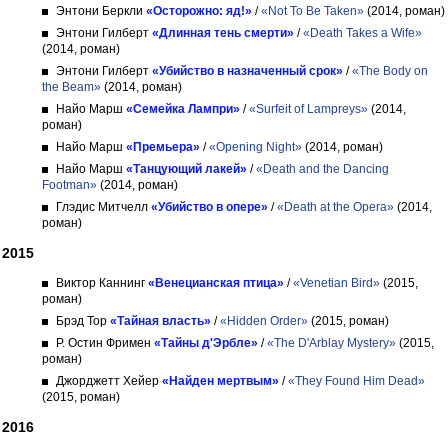
Энтони Беркли
«Осторожно: яд!»
/
«Not To Be Taken»
(2014, роман)
Энтони Гилберт
«Длинная тень смерти»
/
«Death Takes a Wife»
(2014, роман)
Энтони Гилберт
«Убийство в назначенный срок»
/
«The Body on
the Beam»
(2014, роман)
Найо Марш
«Cемейка Лампри»
/
«Surfeit of Lampreys»
(2014,
роман)
Найо Марш
«Премьера»
/
«Opening Night»
(2014, роман)
Найо Марш
«Танцующий лакей»
/
«Death and the Dancing
Footman»
(2014, роман)
Глэдис Митчелл
«Убийство в опере»
/
«Death at the Opera»
(2014,
роман)
2015
Виктор Каннинг
«Венецианская птица»
/
«Venetian Bird»
(2015,
роман)
Брэд Тор
«Тайная власть»
/
«Hidden Order»
(2015, роман)
Р. Остин Фримен
«Тайны д'Эрбле»
/
«The D'Arblay Mystery»
(2015,
роман)
Джорджетт Хейер
«Найден мертвым»
/
«They Found Him Dead»
(2015, роман)
2016