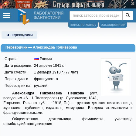
ЛАБОРАТОРИЯ
ФАНТАСТИКИ
поиск по жанру
расширенный
◄ переводчики
Переводчик — Александра Толиверова
Страна:
Россия
Дата рождения:
24 апреля 1841 г.
Дата смерти:
1 декабря 1918 г. (77 лет)
Переводчик c:
французского
Переводчик на:
русский
Александра Николаевна Пешкова
(лит.
псевдоним «А. Н. Толиверова») (р. Сусоколова; 1841,
Егорьевск, Рязанск. губ. — 1918, Пг.) — русская детская писательница,
журналист, публицист, издатель, мемуарист. Владела итальянским и
французским языками.
Общественная деятельница, феминистка, участница
гарибальдийского движения.