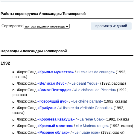
Работы переводчика Александры Толиверовой
Сортировка:
просмотр изданий
Переводы Александры Толиверовой
1992
Жорж Санд
«Крылья мужества»
/
«Les ailes de courage»
(1992,
повесть)
Жорж Санд
«Великан Иеус»
/
«Le géant Yéous»
(1992, рассказ)
Жорж Санд
«Замок Пиктордю»
/
«Le château de Pictordu»
(1992,
рассказ)
Жорж Санд
«Говорящий дуб»
/
«Le chêne parlant»
(1992, сказка)
Жорж Санд
«Грибуль»
/
«Histoire du véritable Gribouille»
(1992,
сказка)
Жорж Санд
«Королева Квакуша»
/
«La reine Coax»
(1992, сказка)
Жорж Санд
«Красный молоток»
/
«Le Marteau rouge»
(1992, сказка)
Жорж Санд
«Розовое облако»
/
«Le nuage rose»
(1992, сказка)