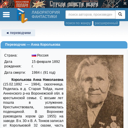
ЛАБОРАТОРИЯ
ФАНТАСТИКИ
поиск по жанру
расширенный
◄ переводчики
Переводчик — Анна Королькова
Страна:
Россия
Дата
15 февраля 1892
рождения:
г.
Дата смерти:
1984 г. (91 год)
Королькова Анна Николаевна
(15.02.1892 — 1984), сказочница.
Родилась в д. Старая Тойда, ныне
Анненского р-на Воронежской обл. в
крестьянской семье. С восьми лет
пошла в услужение.
Крестьянствовала, занималась
поденщиной. В Воронеже
руководила хором (до 1955) на
заводе. В к. 30-х В. А. Тонков записал
от Корольковой 32 сказки, часть