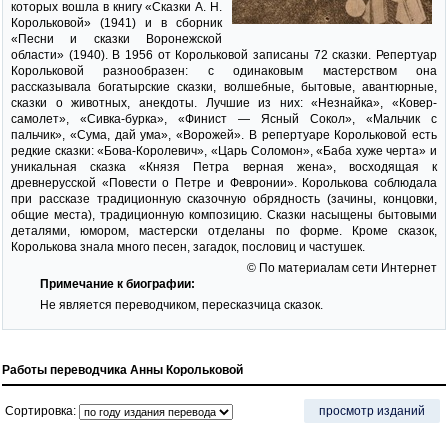
которых вошла в книгу «Сказки А. Н.
Корольковой» (1941) и в сборник
«Песни и сказки Воронежской
области» (1940). В 1956 от Корольковой записаны 72 сказки. Репертуар
Корольковой разнообразен: с одинаковым мастерством она
рассказывала богатырские сказки, волшебные, бытовые, авантюрные,
сказки о животных, анекдоты. Лучшие из них: «Незнайка», «Ковер-
самолет», «Сивка-бурка», «Финист — Ясный Сокол», «Мальчик с
пальчик», «Сума, дай ума», «Ворожей». В репертуаре Корольковой есть
редкие сказки: «Бова-Королевич», «Царь Соломон», «Баба хуже черта» и
уникальная сказка «Князя Петра верная жена», восходящая к
древнерусской «Повести о Петре и Февронии». Королькова соблюдала
при рассказе традиционную сказочную обрядность (зачины, концовки,
общие места), традиционную композицию. Сказки насыщены бытовыми
деталями, юмором, мастерски отделаны по форме. Кроме сказок,
Королькова знала много песен, загадок, пословиц и частушек.
© По материалам сети Интернет
Примечание к биографии:
Не является переводчиком, пересказчица сказок.
Работы переводчика Анны Корольковой
Сортировка:
просмотр изданий