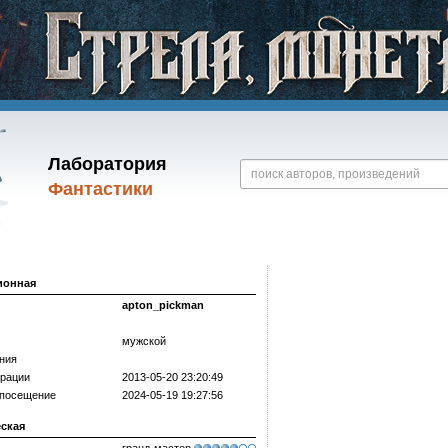
Лаборатория
Фантастики
ионная
apton_pickman
мужской
ния
трации
2013-05-20 23:20:49
 посещение
2024-05-19 19:27:56
еская