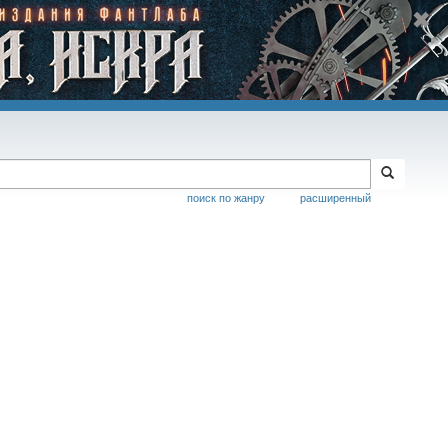
поиск по жанру
расширенный