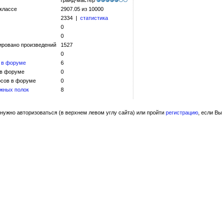
гранд-мастер
 классе
2907.05 из 10000
2334 |
статистика
0
0
ировано произведений
1527
0
 в форуме
6
 в форуме
0
сов в форуме
0
жных полок
8
нужно авторизоваться (в верхнем левом углу сайта) или пройти
регистрацию
, если Вы