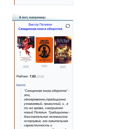
А вот, например:
Виктор Пелевин
Священная книга оборотня
2025
2026
2025
Рейтинг:
7.83
(2132)
baroni
:
"Священная книга оборотня" -
это,
одновременно,традиционно
узнаваемый, привычный, и , в
то же время, совершенно
новый Пелевин. Традиционны -
блистательное пелевинское
остроумие, его язвительная
саркастичность и