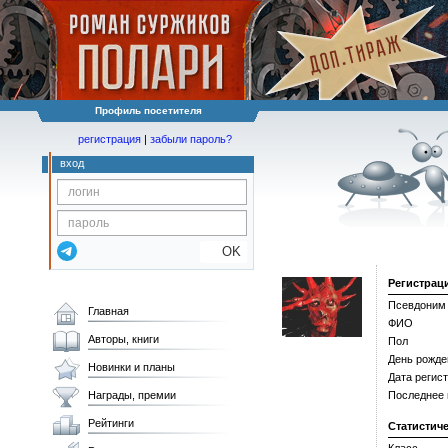
Профиль посетителя
регистрация
|
забыли пароль?
вход
OK
Регистрац
Псевдоним
Главная
ФИО
Авторы, книги
Пол
День рожде
Новинки и планы
Дата регис
Награды, премии
Последнее
Рейтинги
Статистич