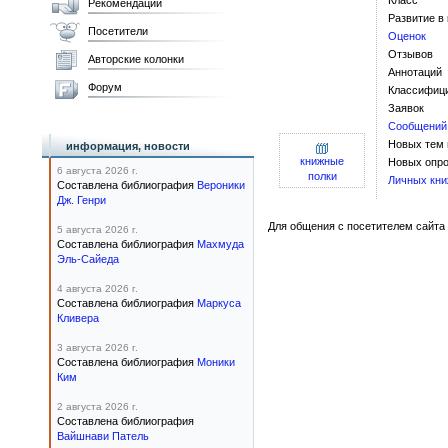
Класс
Рекомендации
Развитие в
Посетители
Оценок
Отзывов
Авторские колонки
Аннотаций
Форум
Классифиц
Заявок
Сообщений
Новых тем
информация, новости
книжные
Новых опро
6 августа 2026 г.
полки
Личных кни
Составлена библиография
Вероники
Дж. Генри
Для общения с посетителем сайта 
5 августа 2026 г.
Составлена библиография
Махмуда
Эль-Сайеда
4 августа 2026 г.
Составлена библиография
Маркуса
Кливера
3 августа 2026 г.
Составлена библиография
Моники
Ким
2 августа 2026 г.
Составлена библиография
Вайшнави Патель