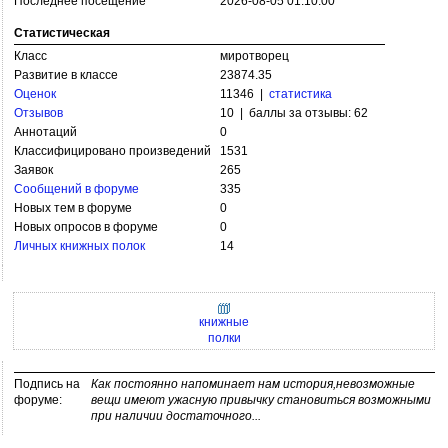
Последнее посещение
2026-08-05 01:10:00
Статистическая
Класс
миротворец
Развитие в классе
23874.35
Оценок
11346 |
статистика
Отзывов
10 | баллы за отзывы: 62
Аннотаций
0
Классифицировано произведений
1531
Заявок
265
Сообщений в форуме
335
Новых тем в форуме
0
Новых опросов в форуме
0
Личных книжных полок
14
книжные
полки
Подпись на
Как постоянно напоминает нам история,невозможные
форуме:
вещи имеют ужасную привычку становиться возможными
при наличии достаточного...