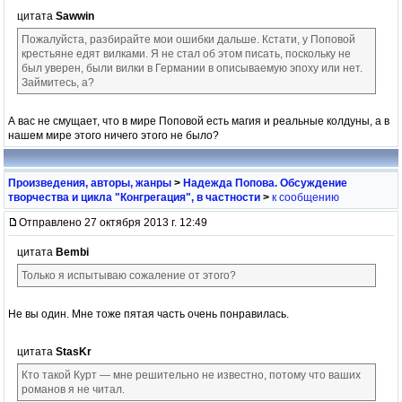
цитата
Sawwin
Пожалуйста, разбирайте мои ошибки дальше. Кстати, у Поповой
крестьяне едят вилками. Я не стал об этом писать, поскольку не
был уверен, были вилки в Германии в описываемую эпоху или нет.
Займитесь, а?
А вас не смущает, что в мире Поповой есть магия и реальные колдуны, а в
нашем мире этого ничего этого не было?
Произведения, авторы, жанры
>
Надежда Попова. Обсуждение
творчества и цикла "Конгрегация", в частности
>
к сообщению
Отправлено 27 октября 2013 г. 12:49
цитата
Bembi
Только я испытываю сожаление от этого?
Не вы один. Мне тоже пятая часть очень понравилась.
цитата
StasKr
Кто такой Курт — мне решительно не известно, потому что ваших
романов я не читал.