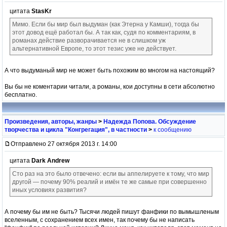
цитата
StasKr
Мимо. Если бы мир был выдуман (как Этерна у Камши), тогда бы
этот довод ещё работал бы. А так как, судя по комментариям, в
романах действие разворачивается не в слишком уж
альтернативной Европе, то этот тезис уже не действует.
А что выдуманый мир не может быть похожим во многом на настоящий?
Вы бы не коментарии читали, а романы, кои доступны в сети абсолютно
бесплатно.
Произведения, авторы, жанры
>
Надежда Попова. Обсуждение
творчества и цикла "Конгрегация", в частности
>
к сообщению
Отправлено 27 октября 2013 г. 14:00
цитата
Dark Andrew
Сто раз на это было отвечено: если вы аппелируете к тому, что мир
другой — почему 90% реалий и имён те же самые при совершенно
иных условиях развития?
А почему бы им не быть? Тысячи людей пишут фанфики по вымышленым
вселенным, с сохранением всех имен, так почему бы не написать