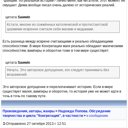
"фанфик" по реальной истории? Лично меня, как читателя, этот момент не
смущает. Дюма вообще писал очень далеко от исторических реалий.
цитата
Sawwin
Кстати, многие из сожжённых католической и протестантской
церквями искренне считали себя магами и ведьмами.
Есть разница между искрене считающими и реально обладающими
способностями. В мире Конгрегации маги реально обладают магическими
способностям, вампиры и оборотни тоже в том мире существует.
цитата
Sawwin
Ничуть. Это авторское допущение, его следует принимать без
возражений.
Это авторское допущение и перелопачивает историю. Если в мире
существует магия, вампиры и оборотни, то история уже не может идти в
точь в точь по такому пути.
Произведения, авторы, жанры
>
Надежда Попова. Обсуждение
творчества и цикла "Конгрегация", в частности
>
к сообщению
Отправлено 27 октября 2013 г. 12:51