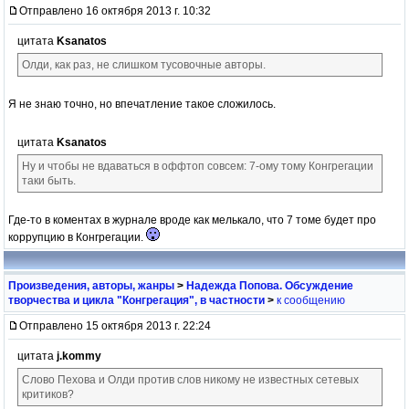
Отправлено 16 октября 2013 г. 10:32
цитата
Ksanatos
Олди, как раз, не слишком тусовочные авторы.
Я не знаю точно, но впечатление такое сложилось.
цитата
Ksanatos
Ну и чтобы не вдаваться в оффтоп совсем: 7-ому тому Конгрегации
таки быть.
Где-то в коментах в журнале вроде как мелькало, что 7 томе будет про
коррупцию в Конгрегации.
Произведения, авторы, жанры
>
Надежда Попова. Обсуждение
творчества и цикла "Конгрегация", в частности
>
к сообщению
Отправлено 15 октября 2013 г. 22:24
цитата
j.kommy
Слово Пехова и Олди против слов никому не известных сетевых
критиков?