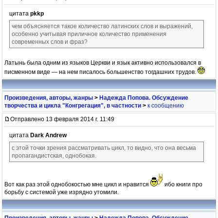
цитата
pkkp
чем объясняется такое количество латинских слов и выражений,
особенно учитывая приличное количество применения
современных слов и фраз?
Латынь была одним из языков Церкви и язык активно использовался в
писменном виде — на нем писалось большенство тогдашних трудов.
Произведения, авторы, жанры
>
Надежда Попова. Обсуждение
творчества и цикла "Конгрегация", в частности
>
к сообщению
Отправлено 13 февраля 2014 г. 11:49
цитата
Dark Andrew
с этой точки зрения рассматривать цикл, то видно, что она весьма
пропагандистская, однобокая.
Вот как раз этой однобокостью мне цикл и нравится
ибо книги про
борьбу с системой уже изрядно утомили.
Произведения, авторы, жанры
>
Надежда Попова. Обсуждение