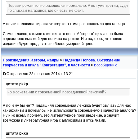
Первый роман точно разошелся нормально. А вот уже третий, судя
по спискам магазинов, где он есть, не факт.
А почти половина тиража четвертого тома разошлась за два месяца.
Самое главно, как мне кажется, это цена. У "серого" цикла она была
черезмерно высокой для новичка на рынке. И я надеюсь, что новое
издание будет продавать по более умереной цене.
Произведения, авторы, жанры
>
Надежда Попова. Обсуждение
творчества и цикла "Конгрегация", в частности
>
к сообщению
Отправлено 28 февраля 2014 г. 13:21
цитата
pkkp
но в сочетании с современной повседневной лексикой?
А почему бы нет? Тогдашняя современая лексика будет звучать для нас
как архаизм и почему бы не использовать современую в качестве аналога?
Ну и ко всему прочему, это литературное произведение, а значит
возможна и литературная игра с аллюзиями и отсылками.
цитата
pkkp