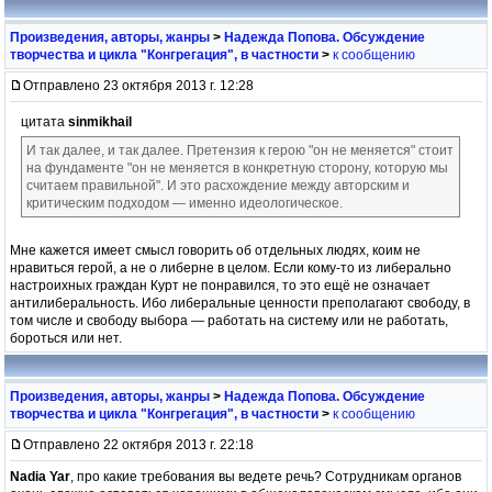
Произведения, авторы, жанры
>
Надежда Попова. Обсуждение
творчества и цикла "Конгрегация", в частности
>
к сообщению
Отправлено 23 октября 2013 г. 12:28
цитата
sinmikhail
И так далее, и так далее. Претензия к герою "он не меняется" стоит
на фундаменте "он не меняется в конкретную сторону, которую мы
считаем правильной". И это расхождение между авторским и
критическим подходом — именно идеологическое.
Мне кажется имеет смысл говорить об отдельных людях, коим не
нравиться герой, а не о либерне в целом. Если кому-то из либерально
настроихных граждан Курт не понравился, то это ещё не означает
антилиберальность. Ибо либеральные ценности преполагают свободу, в
том числе и свободу выбора — работать на систему или не работать,
бороться или нет.
Произведения, авторы, жанры
>
Надежда Попова. Обсуждение
творчества и цикла "Конгрегация", в частности
>
к сообщению
Отправлено 22 октября 2013 г. 22:18
Nadia Yar
, про какие требования вы ведете речь? Сотрудникам органов