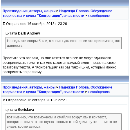
Произведения, авторы, жанры
>
Надежда Попова. Обсуждение
творчества и цикла "Конгрегация", в частности
>
к сообщению
Отправлено 16 октября 2013 г. 23:26
цитата
Dark Andrew
Но ведь эти споры были, а значит далеко не все это принимают, как
данность.
Простите что влезаю, но мне кажется что все не могут одинаково
воспринимать текст, и как мне кажется каждый имеет право на свою
трактовку текста. А "Конгрегация" как раз такой цикл, который можно
воспринять по разному.
Произведения, авторы, жанры
>
Надежда Попова. Обсуждение
творчества и цикла "Конгрегация", в частности
>
к сообщению
Отправлено 16 октября 2013 г. 22:21
цитата
Gorislava
вот именно, что возможном. а смайлик вокруг, как и контекст,
говорит о том, что это шутка. сколько в ней доли шутки — никто не
знает, кроме автора.