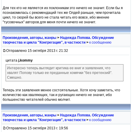
Для тех кто не является их поклоникам это ничего не значит. Если бы я
познакомилась с рекомендаций тех же Олдей раньше, чем прочитала
цикл, то скорей бы всего не стала читать его вовсе, ибо мнение
"тусовочных" авторов для меня почти ничего не значит.
Произведения, авторы, жанры
>
Надежда Попова. Обсуждение
творчества и цикла "Конгрегация", в частности
>
к сообщению
Отправлено 15 октября 2013 г. 21:32
цитата
j.kommy
Интересно теперь выглядит критика ее книг и заявления, что
хвалят Попову только ее преданные хомячки "без претензий".
Смешно.
Теперь эти заявления менее состоятельные. Хотя хочу заметить, что
количество как хваляющих, так и ругающих ничего не значит, ибо
большенство читателей обычно молчит.
Произведения, авторы, жанры
>
Надежда Попова. Обсуждение
творчества и цикла "Конгрегация", в частности
>
к сообщению
Отправлено 15 октября 2013 г. 19:56