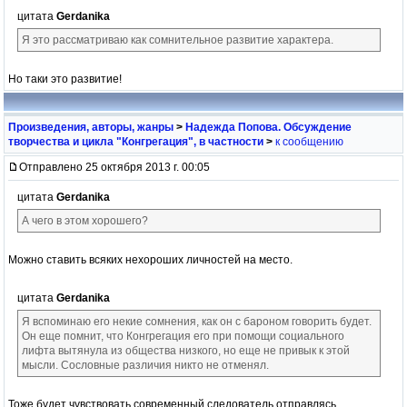
цитата
Gerdanika
Я это рассматриваю как сомнительное развитие характера.
Но таки это развитие!
Произведения, авторы, жанры
>
Надежда Попова. Обсуждение
творчества и цикла "Конгрегация", в частности
>
к сообщению
Отправлено 25 октября 2013 г. 00:05
цитата
Gerdanika
А чего в этом хорошего?
Можно ставить всяких нехороших личностей на место.
цитата
Gerdanika
Я вспоминаю его некие сомнения, как он с бароном говорить будет.
Он еще помнит, что Конгрегация его при помощи социального
лифта вытянула из общества низкого, но еще не привык к этой
мысли. Сословные различия никто не отменял.
Тоже будет чувствовать современный следователь отправлясь