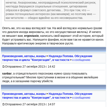
нечетка. Анахронизмы, неоправданный психологический рисунок,
ниоткуда берущиеся социальные отношения, цитирование
образов и формул советского детектива... Это при том, что —
роман потенциально интересен (как минимум); но поэтому мне —
как читателю — обидно вдвойне за его несовершенства.
Опять же, это на ваш взгляд всё так. На мой взгляд все нормально (разве
что диалоги иногда жирноваты, но это несущественая мелочь). И ничего
не мешает вам,
ergostasio
, написать свой вариант этой истории, который
будет устраивать вас. Напишите фанфик, если вам так не нравится канон.
Направьте критическую энергию в творческое русло.
Произведения, авторы, жанры
>
Надежда Попова. Обсуждение
творчества и цикла "Конгрегация", в частности
>
к сообщению
Отправлено 27 октября 2013 г. 14:42
sanbar
, а отрицательного персонажа нужно сразу показывать
отрицательным? Многие преступники в жизни и в общение милейшие
люди, а в загашнике парочку убийств.
Произведения, авторы, жанры
>
Надежда Попова. Обсуждение
творчества и цикла "Конгрегация", в частности
>
к сообщению
Отправлено 27 октября 2013 г. 14:07