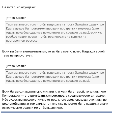
Не читал, но осуждаю?
цитата
StasKr
Так и вы, вместо того что бы выдирать из поста Sawwin'а фразу про
Курта лучше бы прокомментировали про гречку и морковку (а не
ждать, пока благодарные поклонники это сделают за вас), если уж
вообще нашли время что бы реагировать на критику на
постороннем ресурсе.
Если вы были внимательными, то вы бы заметили, что Надежда в этой
теме не присуствует.
цитата
StasKr
Так и вы, вместо того что бы выдирать из поста Sawwin'а фразу про
Курта лучше бы прокомментировали про гречку и морковку (а не
ждать, пока благодарные поклонники это сделают за вас),
Если бы вы ознакомились с книгами или хотя бы с темой, то узнали, что
Конгрегация — это цикл
фэнтази-романов
, в средневековом антураже.
Ибо существеннешее отличие от реального средневековья это наличие
реальной
магии, и тем самым тот мир уже не может быть нашим, а значит
исторические реалии могут быть другими.