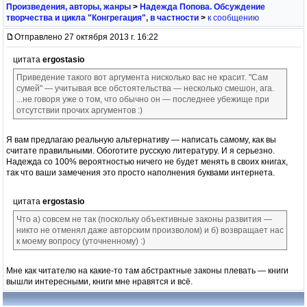
Произведения, авторы, жанры
>
Надежда Попова. Обсуждение
творчества и цикла "Конгрегация", в частности
>
к сообщению
Отправлено 27 октября 2013 г. 16:22
цитата
ergostasio
Приведение такого вот аргумента нисколько вас не красит. "Сам
сумей" — учитывая все обстоятельства — несколько смешон, ага.
...не говоря уже о том, что обычно он — последнее убежище при
отсутствии прочих аргументов :)
Я вам предлагаю реальную альтернативу — написать самому, как вы
считате правильными. Обоготите русскую литературу. И я серьезно.
Надежда со 100% вероятностью ничего не будет менять в своих книгах,
так что ваши замечения это просто наполнения буквами интернета.
цитата
ergostasio
Что а) совсем не так (поскольку объективные законы развития —
никто не отменял даже авторским произволом) и б) возвращает нас
к моему вопросу (уточненному) :)
Мне как читателю на какие-то там абстрактные законы плевать — книги
вышли интересными, книги мне нравятся и всё.