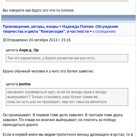
Вы говорите как будто это что-то плохое.
Произведения, авторы, жанры
>
Надежда Попова. Обсуждение
творчества и цикла "Конгрегация", в частности
>
к сообщению
Отправлено 24 октября 2013 г. 23:16
цитата
Анри д_Ор
Так что характерно, у Бруно развитие как раз есть.
Бруно обычный человек и у него это более заметно.
цитата
justina
как может развиваться курт, если он всегда прав и всегда
выигрывает? Только становясь еще более таким же.
пока он хоть раз не проиграет, ему нет смысла меняться
Он проигрывает. В первом томе дело завалил. В третьем томе друга
завалил. По очкам он конечно выйгрывает, но платить за победу
приходиться дорого.
Если в первой книги мы видим трепетного юношу дрожащего в кустах, то в