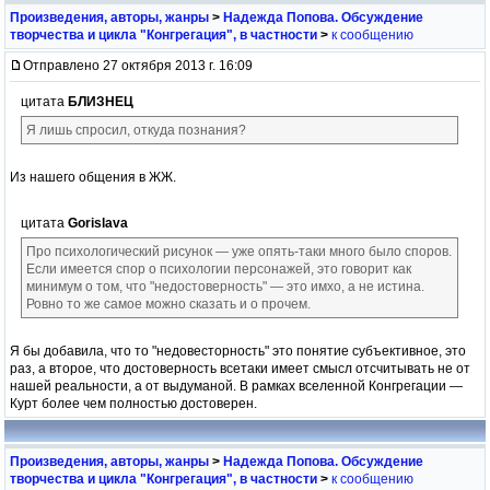
Произведения, авторы, жанры
>
Надежда Попова. Обсуждение
творчества и цикла "Конгрегация", в частности
>
к сообщению
Отправлено 27 октября 2013 г. 16:09
цитата
БЛИЗНЕЦ
Я лишь спросил, откуда познания?
Из нашего общения в ЖЖ.
цитата
Gorislava
Про психологический рисунок — уже опять-таки много было споров.
Если имеется спор о психологии персонажей, это говорит как
минимум о том, что "недостоверность" — это имхо, а не истина.
Ровно то же самое можно сказать и о прочем.
Я бы добавила, что то "недовесторность" это понятие субъективное, это
раз, а второе, что достоверность всетаки имеет смысл отсчитывать не от
нашей реальности, а от выдуманой. В рамках вселенной Конгрегации —
Курт более чем полностью достоверен.
Произведения, авторы, жанры
>
Надежда Попова. Обсуждение
творчества и цикла "Конгрегация", в частности
>
к сообщению