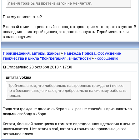
У меня тоже были претензии "он не меняется".
Почему не меняется?
В первой книги — трепетный юноша, которого трясет от страха в кустах. В
последних — матерый цинник, которого незапугать. Герой меняется и
вполне ощутимо.
Произведения, авторы, жанры
>
Надежда Попова. Обсуждение
творчества и цикла "Конгрегация", в частности
>
к сообщению
Отправлено 23 октября 2013 г. 17:30
цитата
vokina
Проблема в том, что либерально настроенные граждане ( не все,
но в большинстве) считают, что добровольно на систему работать
нельзя.
Тогда эти граждане далеко либеральны, раз не способны признавать за
людьми свободу выбора.
Кстати, большой плюс цикла в том, что определенная идеология в нем не
навязывается. Нет атаки в лоб, вот это и только это правильно, а всё
остальное плохо.