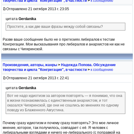
творчества и цикла "Конгрегация", в частности
>
к сообщению
Отправлено 21 октября 2013 г. 23:05
цитата
Gerdanika
Простите, а как две ваши фразы между собой связаны?
Разве ваше сообщение было не о претезиях либералов к тестам
Конгрегации. Мои высказывания про либералов и анархистов ни как не
связаны с Чигиринской.
Произведения, авторы, жанры
>
Надежда Попова. Обсуждение
творчества и цикла "Конгрегация", в частности
>
к сообщению
Отправлено 21 октября 2013 г. 22:41
цитата
Gerdanika
Вот не надо идиотизм за автором повторять — я понимаю, что она
в жизни познакомилась с единственным анархистом, и тот
оказался Чигиринской, где они не сошлись во мнениях по одному
поводу из Блаженного Августина.
Почему сразу идиотизм и почему сразу повторять? Это мое личное
мнение, которое, так получилось, совпадает с её. Я человек с
либиральными взглядами и ничего не-либерального (с поправкой на