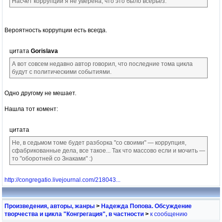
Насчет коррупции я не уверена, что это было всерьез.
Вероятность коррупции есть всегда.
цитата
Gorislava
А вот совсем недавно автор говорил, что последние тома цикла
будут с политическими событиями.
Одно другому не мешает.
Нашла тот комент:
цитата
Не, в седьмом томе будет разборка "со своими" — коррупция,
сфабрикованные дела, все такое... Так что массово если и мочить —
то "оборотней со Знаками" :)
http://congregatio.livejournal.com/218043...
Произведения, авторы, жанры
>
Надежда Попова. Обсуждение
творчества и цикла "Конгрегация", в частности
>
к сообщению