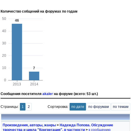
Количество собщений на форумах по годам
Сообщения посетителя
akaler
на форуме (всего: 53 шт.)
Страницы:
1
2
Сортировка:
по дате
по форумам
по темам
Произведения, авторы, жанры
>
Надежда Попова. Обсуждение
творчества и цикла "Конгрегация", в частности
>
к сообщению