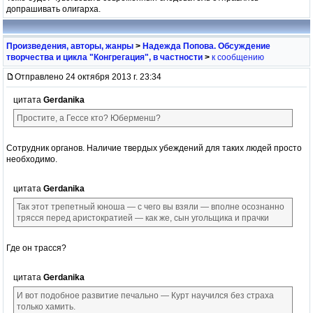
допрашивать олигарха.
Произведения, авторы, жанры
>
Надежда Попова. Обсуждение
творчества и цикла "Конгрегация", в частности
>
к сообщению
Отправлено 24 октября 2013 г. 23:34
цитата
Gerdanika
Простите, а Гессе кто? Юберменш?
Сотрудник органов. Наличие твердых убеждений для таких людей просто
необходимо.
цитата
Gerdanika
Так этот трепетный юноша — с чего вы взяли — вполне осознанно
трясся перед аристократией — как же, сын угольщика и прачки
Где он трасся?
цитата
Gerdanika
И вот подобное развитие печально — Курт научился без страха
только хамить.