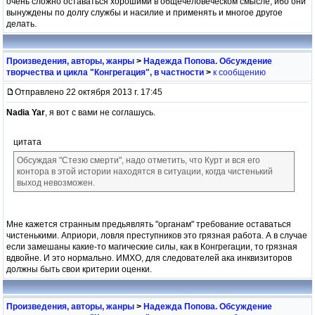
очень сложно оставаться хорошими в общечеловеческом смысле, ибо они
вынуждены по долгу службы и насилие и применять и многое другое
делать.
Произведения, авторы, жанры
>
Надежда Попова. Обсуждение
творчества и цикла "Конгрегация", в частности
>
к сообщению
Отправлено 22 октября 2013 г. 17:45
Nadia Yar
, я вот с вами не соглашусь.
цитата
Обсуждая "Стезю смерти", надо отметить, что Курт и вся его
контора в этой истории находятся в ситуации, когда чистенький
выход невозможен.
Мне кажется странным предьявлять "органам" требование оставаться
чистенькими. Априори, ловля преступников это грязная работа. А в случае
если замешаны какие-то магические силы, как в Конгрегации, то грязная
вдвойне. И это нормально. ИМХО, для следователей ака инквизиторов
должны быть свои критерии оценки.
Произведения, авторы, жанры
>
Надежда Попова. Обсуждение