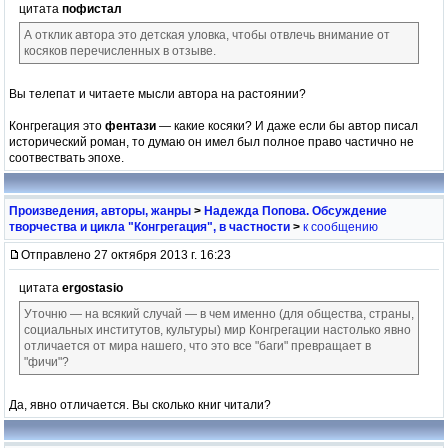
цитата
пофистал
А отклик автора это детская уловка, чтобы отвлечь внимание от
косяков перечисленных в отзыве.
Вы телепат и читаете мысли автора на растоянии?
Конгрегация это
фентази
— какие косяки? И даже если бы автор писал
исторический роман, то думаю он имел был полное право частично не
соотвествать эпохе.
Произведения, авторы, жанры
>
Надежда Попова. Обсуждение
творчества и цикла "Конгрегация", в частности
>
к сообщению
Отправлено 27 октября 2013 г. 16:23
цитата
ergostasio
Уточню — на всякий случай — в чем именно (для общества, страны,
социальных институтов, культуры) мир Конгрегации настолько явно
отличается от мира нашего, что это все "баги" превращает в
"фичи"?
Да, явно отличается. Вы сколько книг читали?