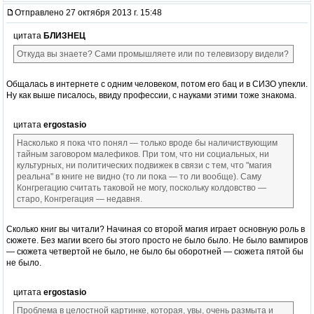
Отправлено 27 октября 2013 г. 15:48
цитата
БЛИЗНЕЦ
Откуда вы знаете? Сами промышляете или по телевизору видели?
Общалась в интернете с одним человеком, потом его бац и в СИЗО упекли.
Ну как выше писалось, ввиду профессии, с науками этими тоже знакома.
цитата
ergostasio
Насколько я пока что понял — только вроде бы наличиствующим
тайным заговором малефиков. При том, что ни социальных, ни
культурных, ни политических подвижек в связи с тем, что "магия
реальна" в книге не видно (то ли пока — то ли вообще). Саму
Конгрегацию считать таковой не могу, поскольку колдовство —
старо, Конгрегация — недавня.
Сколько книг вы читали? Начиная со второй магия играет основную роль в
сюжете. Без магии всего бы этого просто не было было. Не было вампиров
— сюжета четвертой не было, не было бы оборотней — сюжета пятой бы
не было.
цитата
ergostasio
Проблема в целостной картинке, которая, увы, очень размыта и