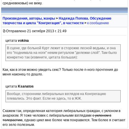
средневековье) не вижу.
Произведения, авторы, жанры
>
Надежда Попова. Обсуждение
творчества и цикла "Конгрегация", в частности
>
к сообщению
Отправлено 21 октября 2013 г. 21:49
цитата
vokina
В сцене, где больной Курт лежит в сторожке лесной ведьмы, и она
его "поднимала на ноги" неким ритуалом "дележки слой". Там было
конкретно так (извините, цитата большая):
Как, как в этом можно увидеть секс? Только после n-ного прочтения до
меня наконец-то дошло.
цитата
Ksanatos
Вообще, сторонники либеральных взглядов на Конгрегацию
плевались. Это факт. Если не здесь, то в ЖЖ.
Скажем так, определеная категория либеральных граждан, с уклоном в
анархизм. Я тоже человек с либеральными взглядами
с уклоном в
толерастию
, однако цикл мне более чем понравился. Тем более я считают
его зело полезным.