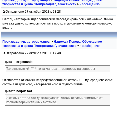
творчества и цикла "Конгрегация", в частности
>
к сообщению
Отправлено 27 октября 2013 г. 23:28
Bembi
, некоторым идеологический месседж нравился изначально. Лично
мне уже давно хотелось почитать про крутую сильную контору имеющую
власть.
Произведения, авторы, жанры
>
Надежда Попова. Обсуждение
творчества и цикла "Конгрегация", в частности
>
к сообщению
Отправлено 27 октября 2013 г. 17:48
цитата
ergostasio
Так ответьте ж! :-))) Что за манера — вопросом на вопрос :)
Отличается от обычных представления об истории — где средневековье
состоит из грязного, необразованого и глупого пипла.
цитата
пофистал
А отклик автора это детская уловка, чтобы отвлечь внимание от
косяков перечисленных в отзыве.