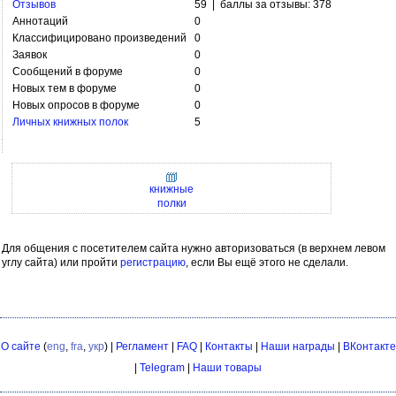
Отзывов
59 | баллы за отзывы: 378
Аннотаций
0
Классифицировано произведений
0
Заявок
0
Сообщений в форуме
0
Новых тем в форуме
0
Новых опросов в форуме
0
Личных книжных полок
5
книжные
полки
Для общения с посетителем сайта нужно авторизоваться (в верхнем левом
углу сайта) или пройти
регистрацию
, если Вы ещё этого не сделали.
О сайте
(
eng
,
fra
,
укр
) |
Регламент
|
FAQ
|
Контакты
|
Наши награды
|
ВКонтакте
|
Telegram
|
Наши товары