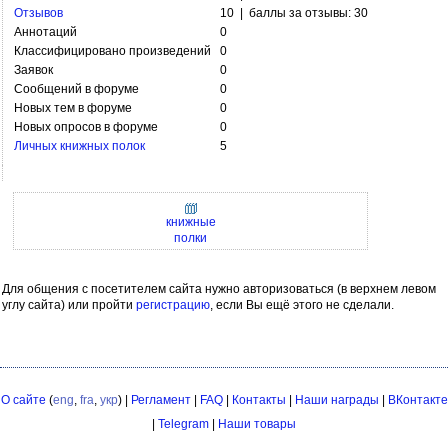
Отзывов
10 | баллы за отзывы: 30
Аннотаций
0
Классифицировано произведений
0
Заявок
0
Сообщений в форуме
0
Новых тем в форуме
0
Новых опросов в форуме
0
Личных книжных полок
5
книжные
полки
Для общения с посетителем сайта нужно авторизоваться (в верхнем левом
углу сайта) или пройти
регистрацию
, если Вы ещё этого не сделали.
О сайте
(
eng
,
fra
,
укр
) |
Регламент
|
FAQ
|
Контакты
|
Наши награды
|
ВКонтакте
|
Telegram
|
Наши товары