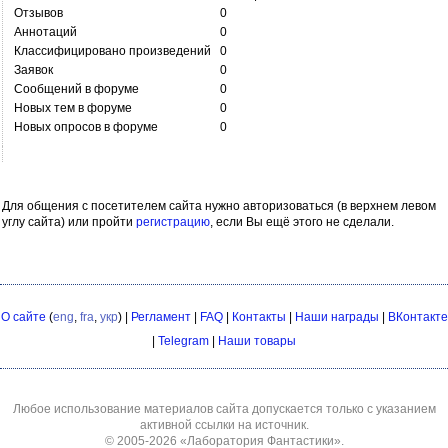
Отзывов
0
Аннотаций
0
Классифицировано произведений
0
Заявок
0
Сообщений в форуме
0
Новых тем в форуме
0
Новых опросов в форуме
0
Для общения с посетителем сайта нужно авторизоваться (в верхнем левом
углу сайта) или пройти
регистрацию
, если Вы ещё этого не сделали.
О сайте
(
eng
,
fra
,
укр
) |
Регламент
|
FAQ
|
Контакты
|
Наши награды
|
ВКонтакте
|
Telegram
|
Наши товары
Любое использование материалов сайта допускается только с указанием
активной ссылки на источник.
© 2005-2026
«Лаборатория Фантастики»
.