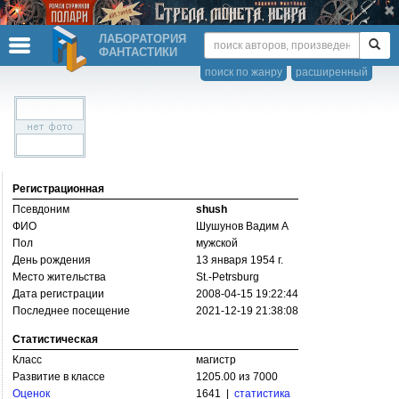
ЛАБОРАТОРИЯ
ФАНТАСТИКИ
поиск по жанру
расширенный
Регистрационная
Псевдоним
shush
ФИО
Шушунов Вадим А
Пол
мужской
День рождения
13 января 1954 г.
Место жительства
St.-Petrsburg
Дата регистрации
2008-04-15 19:22:44
Последнее посещение
2021-12-19 21:38:08
Статистическая
Класс
магистр
Развитие в классе
1205.00 из 7000
Оценок
1641 |
статистика