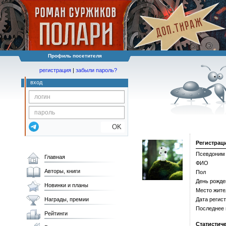
Профиль посетителя
регистрация
|
забыли пароль?
вход
OK
Регистрац
Псевдоним
Главная
ФИО
Авторы, книги
Пол
День рожде
Новинки и планы
Место жите
Награды, премии
Дата регис
Последнее
Рейтинги
Статистич