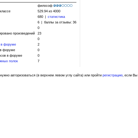
философ
 классе
529.94 из 4000
680 |
статистика
6 | баллы за отзывы: 36
0
ировано произведений
23
0
 в форуме
2
 в форуме
0
сов в форуме
0
жных полок
7
нужно авторизоваться (в верхнем левом углу сайта) или пройти
регистрацию
, если Вы