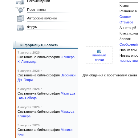
Рекомендации
Класс
Посетители
Развитие в
Оценок
Авторские колонки
Отзывов
Форум
Аннотаций
Классифиц
Заявок
Сообщений
информация, новости
Новых тем
7 августа 2026 г.
книжные
Новых опро
Составлена библиография
Оливера
полки
Личных кни
К. Лэнгмида
6 августа 2026 г.
Составлена библиография
Вероники
Для общения с посетителем сайта 
Дж. Генри
5 августа 2026 г.
Составлена библиография
Махмуда
Эль-Сайеда
4 августа 2026 г.
Составлена библиография
Маркуса
Кливера
3 августа 2026 г.
Составлена библиография
Моники
Ким