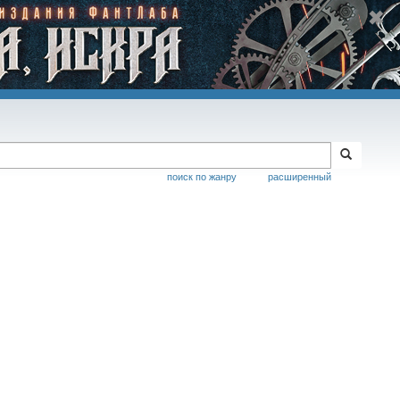
поиск по жанру
расширенный