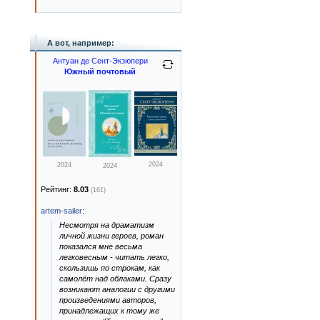
А вот, например:
Антуан де Сент-Экзюпери
Южный почтовый
2024
2024
2024
Рейтинг:
8.03
(161)
artem-sailer
:
Несмотря на драматизм
личной жизни героев, роман
показался мне весьма
легковесным - читать легко,
скользишь по строкам, как
самолёт над облаками. Сразу
возникают аналогии с другими
произведениями авторов,
принадлежащих к тому же