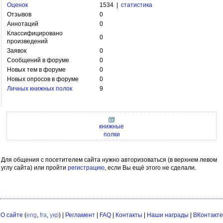
Оценок
1534 |
статистика
Отзывов
0
Аннотаций
0
Классифицировано
0
произведений
Заявок
0
Сообщений в форуме
0
Новых тем в форуме
0
Новых опросов в форуме
0
Личных книжных полок
9
книжные
полки
Для общения с посетителем сайта нужно авторизоваться (в верхнем левом
углу сайта) или пройти
регистрацию
, если Вы ещё этого не сделали.
О сайте
(
eng
,
fra
,
укр
) |
Регламент
|
FAQ
|
Контакты
|
Наши награды
|
ВКонтакте