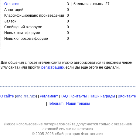
Отзывов
3 | баллы за отзывы: 27
Аннотаций
0
Классифицировано произведений
0
Заявок
0
Сообщений в форуме
0
Новых тем в форуме
0
Новых опросов в форуме
0
Для общения с посетителем сайта нужно авторизоваться (в верхнем левом
углу сайта) или пройти
регистрацию
, если Вы ещё этого не сделали.
О сайте
(
eng
,
fra
,
укр
) |
Регламент
|
FAQ
|
Контакты
|
Наши награды
|
ВКонтакте
|
Telegram
|
Наши товары
Любое использование материалов сайта допускается только с указанием
активной ссылки на источник.
© 2005-2026
«Лаборатория Фантастики»
.