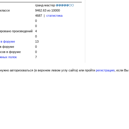
гранд-мастер
 классе
9462.63 из 10000
4687 |
статистика
0
0
ировано произведений
4
0
 в форуме
13
 в форуме
0
сов в форуме
0
жных полок
7
нужно авторизоваться (в верхнем левом углу сайта) или пройти
регистрацию
, если Вы