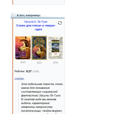
А вот, например:
Урсула К. Ле Гуин
Слово для «леса» и «мира»
одно
2025
2016
2021
Рейтинг:
8.27
(1408)
240580
:
Эта небольшая повесть очень
важна для понимания
составляющих социальной
фантастики Урсулы Ле Гуин.
В сжатом виде мы можем
видеть характерные
элементы творчества
писательницы: «война миров»,