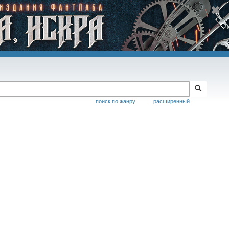
поиск по жанру
расширенный