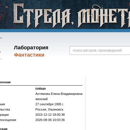
Лаборатория
Фантастики
ионная
tokkan
Ахтямова Елена Владимировна
женский
ния
27 сентября 1995 г.
льства
Россия, Ульяновск
трации
2015-12-12 18:00:38
 посещение
2026-08-06 10:03:36
еская