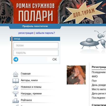
Профиль посетителя
регистрация
|
забыли пароль?
вход
OK
Регистрац
Псевдоним
Главная
ФИО
Авторы, книги
Пол
День рожде
Новинки и планы
Место жите
Награды, премии
Дата регис
Последнее
Рейтинги
Статистич