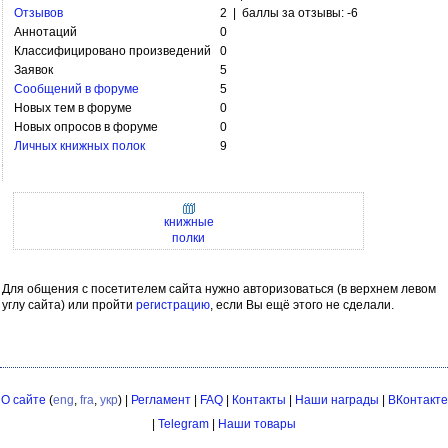
Отзывов
2 | баллы за отзывы: -6
Аннотаций
0
Классифицировано произведений
0
Заявок
5
Сообщений в форуме
5
Новых тем в форуме
0
Новых опросов в форуме
0
Личных книжных полок
9
книжные
полки
Для общения с посетителем сайта нужно авторизоваться (в верхнем левом
углу сайта) или пройти
регистрацию
, если Вы ещё этого не сделали.
О сайте
(
eng
,
fra
,
укр
) |
Регламент
|
FAQ
|
Контакты
|
Наши награды
|
ВКонтакте
|
Telegram
|
Наши товары