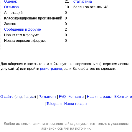
Оценок
21 |
статистика
Отзывов
10 | баллы за отзывы: 48
Аннотаций
0
Классифицировано произведений
0
Заявок
0
Сообщений в форуме
2
Новых тем в форуме
0
Новых опросов в форуме
0
Для общения с посетителем сайта нужно авторизоваться (в верхнем левом
углу сайта) или пройти
регистрацию
, если Вы ещё этого не сделали.
О сайте
(
eng
,
fra
,
укр
) |
Регламент
|
FAQ
|
Контакты
|
Наши награды
|
ВКонтакте
|
Telegram
|
Наши товары
Любое использование материалов сайта допускается только с указанием
активной ссылки на источник.