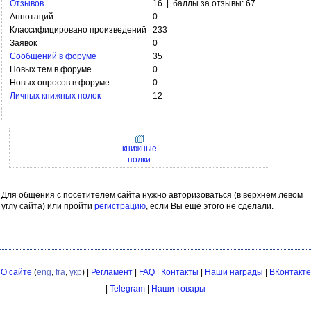
Отзывов
16 | баллы за отзывы: 67
Аннотаций
0
Классифицировано произведений
233
Заявок
0
Сообщений в форуме
35
Новых тем в форуме
0
Новых опросов в форуме
0
Личных книжных полок
12
книжные
полки
Для общения с посетителем сайта нужно авторизоваться (в верхнем левом
углу сайта) или пройти
регистрацию
, если Вы ещё этого не сделали.
О сайте
(
eng
,
fra
,
укр
) |
Регламент
|
FAQ
|
Контакты
|
Наши награды
|
ВКонтакте
|
Telegram
|
Наши товары