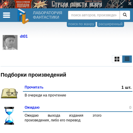
ЛАБОРАТОРИЯ
ФАНТАСТИКИ
поиск по жанру
расширенный
dt01
Подборки произведений
1 шт.
Прочитать
В очереди на прочтение
0
Ожидаю
Ожидаю выхода издания этого
произведения, либо его перевод