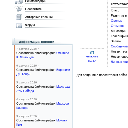
Рекомендации
Статистич
Посетители
Класс
Развитие в
Авторские колонки
Оценок
Форум
Отзывов
Аннотаций
Классифиц
Заявок
информация, новости
Сообщений
7 августа 2026 г.
Новых тем
Составлена библиография
Оливера
книжные
Новых опро
К. Лэнгмида
полки
Личных кни
6 августа 2026 г.
Составлена библиография
Вероники
Дж. Генри
Для общения с посетителем сайта 
5 августа 2026 г.
Составлена библиография
Махмуда
Эль-Сайеда
4 августа 2026 г.
Составлена библиография
Маркуса
Кливера
3 августа 2026 г.
Составлена библиография
Моники
Ким