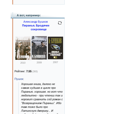
А вот, например:
Александр Бушков
Пиранья. Бродячее
сокровище
2007
2009
2010
Рейтинг:
7.55
(393)
Пушок
:
Хорошая книга, далеко не
самая худшая в цикле про
Пиранью. хорошая. но вот что
любопытно - при чтении так и
норовит сравнить сей роман с
"Возвращением Пираньи". Ибо
там тоже было про
Латинскую Америку... И