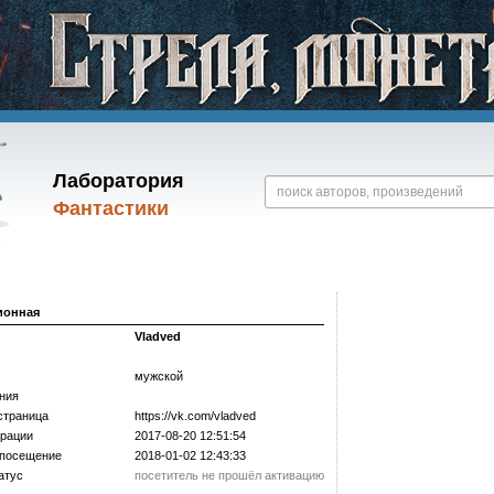
Лаборатория
Фантастики
ионная
Vladved
мужской
ния
страница
https://­vk.com/­vladved
трации
2017-08-20 12:51:54
 посещение
2018-01-02 12:43:33
атус
посетитель не прошёл активацию