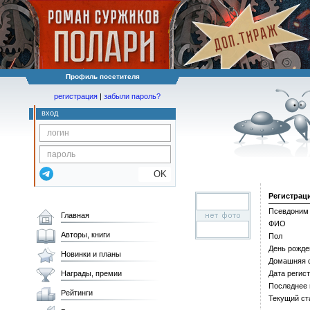
Профиль посетителя
регистрация
|
забыли пароль?
вход
OK
Регистрац
Псевдоним
Главная
ФИО
Авторы, книги
Пол
День рожде
Новинки и планы
Домашняя 
Награды, премии
Дата регис
Последнее
Рейтинги
Текущий ст