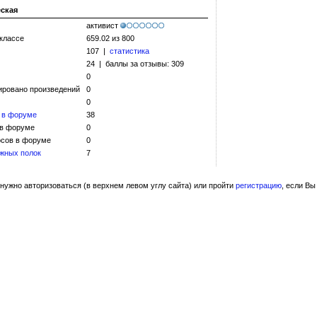
еская
активист
 классе
659.02 из 800
107 |
статистика
24 | баллы за отзывы: 309
0
ировано произведений
0
0
 в форуме
38
 в форуме
0
сов в форуме
0
жных полок
7
нужно авторизоваться (в верхнем левом углу сайта) или пройти
регистрацию
, если Вы