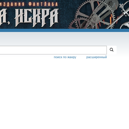
поиск по жанру
расширенный