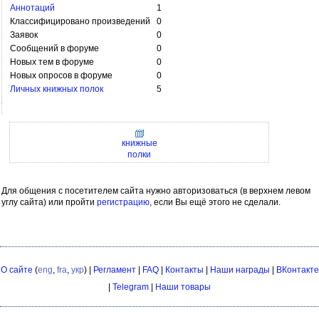
Аннотаций
1
Классифицировано произведений
0
Заявок
0
Сообщений в форуме
0
Новых тем в форуме
0
Новых опросов в форуме
0
Личных книжных полок
5
книжные
полки
Для общения с посетителем сайта нужно авторизоваться (в верхнем левом
углу сайта) или пройти
регистрацию
, если Вы ещё этого не сделали.
О сайте
(
eng
,
fra
,
укр
) |
Регламент
|
FAQ
|
Контакты
|
Наши награды
|
ВКонтакте
|
Telegram
|
Наши товары