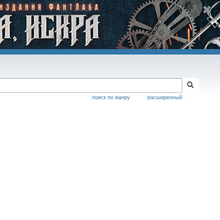
поиск по жанру
расширенный