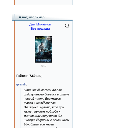
А вот, например:
Дем Михайлов
Без пощады
2012
Рейтинг:
7.69
(352)
gvandr
:
Отличный материал для
олдскульного боевика в стиле
первой части Безумного
Макса + некий аналог
Элизиума. Думаю, что при
качественном подходе к
материалу получился бы
шикарный фильм с рейтингом
18+, благо вся книга