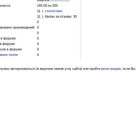
новичок
 классе
165.00 из 200
11 |
статистика
11 | баллы за отзывы: 30
0
ировано произведений
0
0
 в форуме
0
 в форуме
0
сов в форуме
0
жных полок
6
нужно авторизоваться (в верхнем левом углу сайта) или пройти
регистрацию
, если Вы