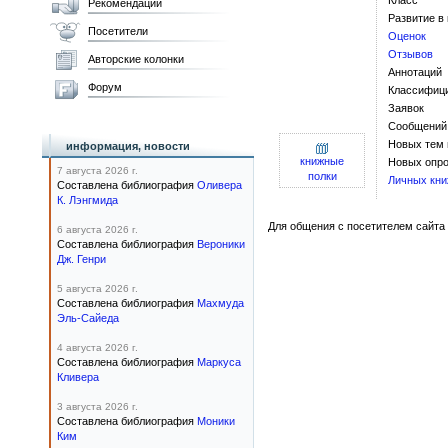
Класс
Рекомендации
Развитие в
Посетители
Оценок
Отзывов
Авторские колонки
Аннотаций
Форум
Классифиц
Заявок
Сообщений
Новых тем
информация, новости
книжные
Новых опро
7 августа 2026 г.
полки
Личных кни
Составлена библиография
Оливера
К. Лэнгмида
Для общения с посетителем сайта 
6 августа 2026 г.
Составлена библиография
Вероники
Дж. Генри
5 августа 2026 г.
Составлена библиография
Махмуда
Эль-Сайеда
4 августа 2026 г.
Составлена библиография
Маркуса
Кливера
3 августа 2026 г.
Составлена библиография
Моники
Ким