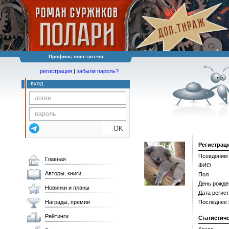
Профиль посетителя
регистрация
|
забыли пароль?
вход
OK
Регистрац
Псевдоним
Главная
ФИО
Авторы, книги
Пол
День рожде
Новинки и планы
Дата регис
Награды, премии
Последнее
Рейтинги
Статистич