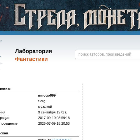
Лаборатория
Фантастики
ионная
mnogo999
Serg
мужской
ния
9 сентября 1971 г.
трации
2017-09-10 03:59:18
 посещение
2026-07-09 18:20:53
еская