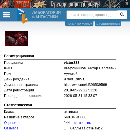
ЛАБОРАТОРИЯ
ФАНТАСТИКИ
поиск по жанру
расширенный
Регистрационная
Псевдоним
victor333
ФИО
Агафонников Виктор Сергеевич
Пол
мужской
День рождения
9 мая 1985 г.
Домашняя страница
https://­vk.com/­id396539569
Дата регистрации
2018-05-29 22:53:28
Последнее посещение
2026-05-31 15:33:07
Статистическая
Класс
активист
Развитие в классе
540.04 из 800
Оценок
144 |
статистика
Отзывов
1 | баллы за отзывы: 2