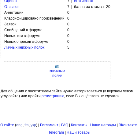
Оценок
7 |
статистика
Отзывов
7 | баллы за отзывы: 20
Аннотаций
0
Классифицировано произведений
0
Заявок
0
Сообщений в форуме
0
Новых тем в форуме
0
Новых опросов в форуме
0
Личных книжных полок
5
книжные
полки
Для общения с посетителем сайта нужно авторизоваться (в верхнем левом
углу сайта) или пройти
регистрацию
, если Вы ещё этого не сделали.
О сайте
(
eng
,
fra
,
укр
) |
Регламент
|
FAQ
|
Контакты
|
Наши награды
|
ВКонтакте
|
Telegram
|
Наши товары